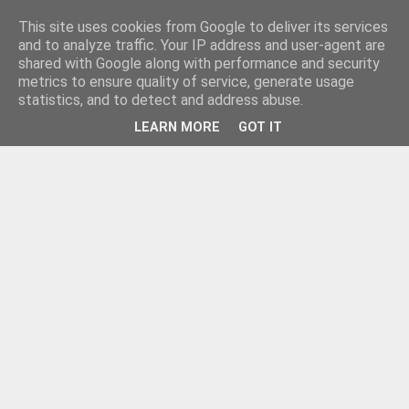
This site uses cookies from Google to deliver its services
and to analyze traffic. Your IP address and user-agent are
shared with Google along with performance and security
metrics to ensure quality of service, generate usage
statistics, and to detect and address abuse.
LEARN MORE
GOT IT