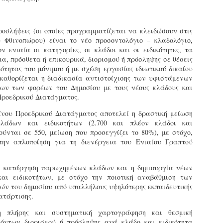
τμήματα δοκιμων Αστυφυλάκων Νάουσας, Γρεβενων
και Μουζακίου το 2ο μέρος της Θεωρητικής
εκπαίδευσης 4/5 - 31/5
προσλήψεις (οι οποίες προγραμματίζεται να κλειδώσουν στις
τη έκδοση εγκυκλιου οδηγιών σχετικά με το χρονοδιάγραμμα
 Φθινοπώρου) είναι το νέο προσοντολόγιο – κλαδολόγιο,
κπαίδευσης (θεωρητικής και πρακτικής) των νεοδιορισθέντων
ν ενιαία οι κατηγορίες, οι κλάδοι και οι ειδικότητες, τα
.Α. της προκήρυξης 1Κ/2024, προχώρησε Τμήμα Εποπτείας
α, πρόσθετα ή επικουρικά, διορισμού ή πρόσληψης σε θέσεις
νθρωπίνου Δυναμικού Δημοτικής Αστυνομίας, της Δ/νσης
κότητας του μόνιμου ή με σχέση εργασίας ιδιωτικού δικαίου
ροσωπικού Τοπ. Αυτοδιοίκησης, της Γενικής Γραμματείας
 καθορίζεται η διαδικασία αντιστοίχισης των υφιστάμενων
ημόσιας Διοίκησης του Υπ. Εσωτερικών.
Δημοσιέυθηκε στο ΦΕΚ Β' 1682/26-03-2026 η
AR
των των φορέων του Δημοσίου με τους νέους κλάδους και
Απόφαση 16458 με θέμα;: «Εισαγωγική Εκπαίδευση -
27
 Προεδρικού Διατάγματος.
Επιμόρφωση του ειδικού ένστολου προσωπικού της
δημοτικής αστυνομίας»
νου Προεδρικού Διατάγματος αποτελεί η δραστική μείωση
ημοσιεύθηκε στο ΦΕΚ Β' 1682/26-03-2026 η Aπόφαση 16458 με
λάδων και ειδικοτήτων (2.700 και πλέον κλάδοι και
ίτλο: «Εισαγωγική Εκπαίδευση - Επιμόρφωση του ειδικού
ιούνται σε 550, μείωση που προσεγγίζει το 80%), με στόχο,
νστολου προσωπικού της δημοτικής αστυνομίας».
την απλοποίηση για τη διενέργεια του Ενιαίου Γραπτού
η κατάργηση παρωχημένων κλάδων και η δημιουργία νέων
αι ειδικοτήτων, με στόχο την ποιοτική αναβάθμιση των
ών του δημοσίου από υπαλλήλους υψηλότερης εκπαιδευτικής
Φωτορεπορτάζ από τις ορκωμοσίες των
ατάρτισης.
AR
νεοπροσληφθέντων Δημοτιοκών Αστυνομικών
19
 πλήρης και συστηματική χαρτογράφηση και θεσμική
(ανανεώνεται συνεχώς)
όντων διορισμού ή πρόσληψης ανά κλάδο και ειδικότητα