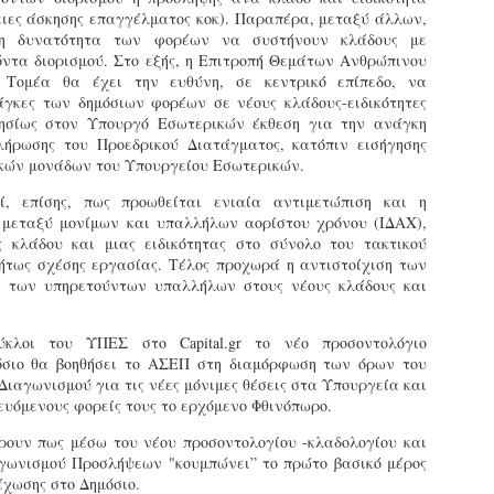
υνεχίζονται οι ορκωμοσίες των νέων Δημοτικών Αστυνομικών
δειες άσκησης επαγγέλματος κοκ). Παραπέρα, μεταξύ άλλων,
ε δήμους της χώρας. Το Dimastin, αναζητεί σχετικό
 η δυνατότητα των φορέων να συστήνουν κλάδους με
ωτογραφικό υλικό στο διαδίκτυο και σας το παρουσιάζει σε
ντα διορισμού. Στο εξής, η Επιτροπή Θεμάτων Ανθρώπινου
υτή την ανάρτηση. Επίσης, σας καλούμε, αν διαπιστώσετε ότι
 Τομέα θα έχει την ευθύνη, σε κεντρικό επίπεδο, να
ας έχουν "ξεφύγει" ορκωμοσίες, μπορείτε να στέλνετε το
άγκες των δημόσιων φορέων σε νέους κλάδους-ειδικότητες
ωτογραφικό τους υλικό στο dimasthes@gmail.gr ώστε να το
τησίως στον Υπουργό Εσωτερικών έκθεση για την ανάγκη
ημοσιεύουμε εδώ, άμεσα.
λήρωσης του Προεδρικού Διατάγματος, κατόπιν εισήγησης
κών μονάδων του Υπουργείου Εσωτερικών.
Θεσσαλονίκη: Ορκίστηκαν οι 75 νέοι δημοτικοί
AR
ί, επίσης, πως προωθείται ενιαία αντιμετώπιση και η
αστυνομικοί – Τι τους ζήτησε ο Αγγελούδης
18
 μεταξύ μονίμων και υπαλλήλων αορίστου χρόνου (ΙΔΑΧ),
Ενισχύεται το έργο της δημοτικής αστυνομίας στο δήμο
 κλάδου και μιας ειδικότητας στο σύνολο του τακτικού
εσσαλονίκης καθώς το πρωί της Τετάρτης 18 Μαρτίου
ήτως σχέσης εργασίας. Τέλος προχωρά η αντιστοίχιση των
ρκίστηκαν οι 75 νέοι δημοτικοί αστυνομικοί.
 των υπηρετούντων υπαλλήλων στους νέους κλάδους και
Με αυτούς, σε λίγους μήνες αποκτά ένα ισχυρό σώμα η
ημοτική αστυνομία. Θα είναι πιο κοντά στον πολίτη. Είχα την
κλοι του ΥΠΕΣ στο Capital.gr το νέο προσοντολόγιο
υκαιρία να είμαι σήμερα στην ορκωμοσία τους.
όσιο θα βοηθήσει το ΑΣΕΠ στη διαμόρφωση των όρων του
ιαγωνισμού για τις νέες μόνιμες θέσεις στα Υπουργεία και
ευόμενους φορείς τους το ερχόμενο Φθινόπωρο.
έρουν πως μέσω του νέου προσοντολογίου -κλαδολογίου και
Ξεκίνησαν εδώ και μια εβδομάδα οι αφίξεις των
AR
νεοπροσληφθέντων Δημοτικών Αστυνομικών στους
γωνισμού Προσλήψεων "κουμπώνει” το πρώτο βασικό μέρος
17
δήμους και οι ορκωμοσίες τους - Πλήρες
έχωσης στο Δημόσιο.