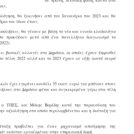
σε πρώτη, πιλοτική φάση, κοντά στα
εκπαιδευμένους δημοτικο
ους.
ήδη ολοκληρώσει την πρ
είναι έτοιμοι να αναλά
λόγηση, θα ξεκινήσει από τον Ιανουάριο του 2023 και θα
ριο του ίδιου έτους.
Στο πλαίσιο της προετο
ροσλήψεις, θα γίνουν με βάση το νέο και ενιαίο κλαδολόγιο
ολοκαίνουργια σκούτερ,
 θα προκύψουν μετά από ένα πανελλήνιο διαγωνισμό το
τις περιπολίες και τις 
2022).
στελεχών της υπηρεσίας
εις βασικές αλλαγές στο Δημόσιο, οι οποίες έχουν ψηφισθεί
το τέλος 2022 αλλά και το 2023 έχουν ως εξής (κατά σειρά
κών έχει εγκρίνει κονδύλι 35 εκατ. ευρώ για μπόνους στους
λήλους στο Δημόσιο φέτος και συγκεκριμένα γύρω στα τέλη
 ο ΥΠΕΣ, κος Μάκης Βορίδης κατά την παρουσίαση του
την αξιολόγηση στο οποίο περιλαμβάνεται και η διάταξη για
άταξη προβλέπει για έναν μηχανισμό αποτίμησης της
Απολογισμός των
Δημοτική Αστυνομία
JUN
JUN
ράς εκάστου εργαζομένου στην υπηρεσιακή δομή.
ελέγχων σε ιδιοκτήτες
Θεσσαλονίκης: Ένταση
4
4