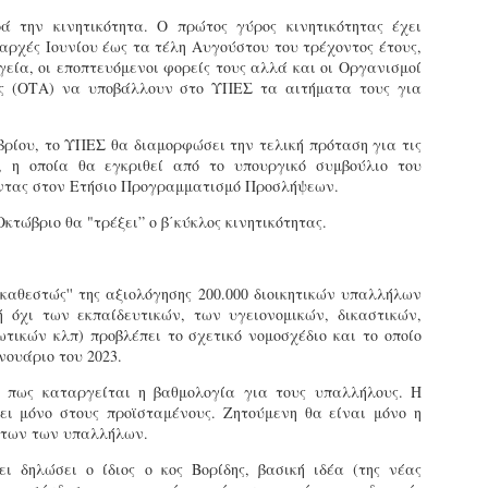
Φωτογραφικό ρεπορτάζ
 την κινητικότητα. Ο πρώτος γύρος κινητικότητας έχει
εγάλες μέρες ζει ο "οργανισμός" της Δημοτικής Αστυνομίας!
 αρχές Ιουνίου έως τα τέλη Αυγούστου του τρέχοντος έτους,
α θυμίσουμε ότι κανονικές προσλήψεις στην Δημοτική
εία, οι εποπτευόμενοι φορείς τους αλλά και οι Οργανισμοί
στυνομία έχουν να γίνουν από το 2010. Δεκαέξι ολόκληρα
ης (ΟΤΑ) να υποβάλλουν στο ΥΠΕΣ τα αιτήματα τους για
ρόνια! Και βέβαια, ακόμη και με αυτές τις προσλήψεις, δεν
τάνουμε ούτε τα 2/3 των Δημοτικών Αστυνομικών που
πηρετούσαν το 2013 προ της κατάργησης της υπηρεσίας με
βρίου, το ΥΠΕΣ θα διαμορφώσει την τελική πρόταση για τις
πόφαση του σημερινού πρωθυπουργού Κυριάκου Μητσοτάκη. Ας
, η οποία θα εγκριθεί από το υπουργικό συμβούλιο του
ναι...
ντας στον Ετήσιο Προγραμματισμό Προσλήψεων.
Δημοτική Αστυνομία Θεσσαλονίκης: Διμηνιαίος
AR
απολογισμός ελέγχων τήρησης νομοθεσίας
2
κτώβριο θα "τρέξει” ο β΄κύκλος κινητικότητας.
δεσποζόμενων Ζώων συντροφιάς
ον απολογισμό των δράσεων ελέγχου για τα ζώα συντροφιάς
ατά το δίμηνο Ιανουαρίου – Φεβρουαρίου 2026 παρουσιάζει η
'καθεστώς'' της αξιολόγησης 200.000 διοικητικών υπαλλήλων
ημοτική Αστυνομία Θεσσαλονίκης, με στόχο την προστασία των
ή όχι των εκπαίδευτικών, των υγειονομικών, δικαστικών,
ώων και την ομαλή συμβίωση στην πόλη.
τικών κλπ) προβλέπει το σχετικό νομοσχέδιο και το οποίο
νουάριο του 2023.
 πως καταργείται η βαθμολογία για τους υπαλλήλους. Η
ει μόνο στους προϊσταμένους. Ζητούμενη θα είναι μόνο η
ήτων των υπαλλήλων.
ΣτΕ: Οριστική απόρριψη της επαναφοράς του 13ου
EB
και 14ου μισθού για τους δημοσίους υπαλλήλους
18
ι δηλώσει ο ίδιος ο κος Βορίδης, βασική ιδέα (της νέας