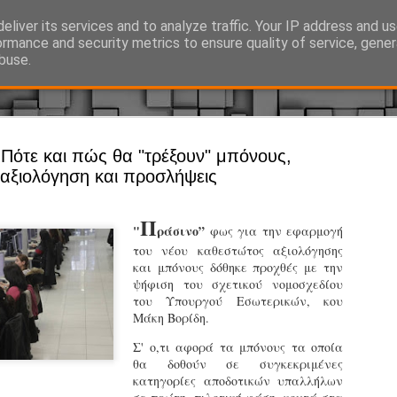
eliver its services and to analyze traffic. Your IP address and u
Ό, τι συμβαίνει γύρω από τη Δημοτική Αστυνομία, την τοπική αυτ
ormance and security metrics to ensure quality of service, gene
buse.
Άργος - Δη
 Πότε και πώς θα "τρέξουν" μπόνους,
JUL
αξιολόγηση και προσλήψεις
Με σκούτε
29
προσωπικό
Π
αρμοδιότη
"
ράσινο”
φως για την εφαρμογή
του νέου καθεστώτος αξιολόγησης
Ξεκινά επίσημα η λειτο
και μπόνους δόθηκε προχθές με την
ψήφιση του σχετικού νομοσχεδίου
Η Δημοτική Αστυνομία σ
του Υπουργού Εσωτερικών, κου
καθώς από την 1η Αυγού
Μάκη Βορίδη.
επιχειρησιακή λειτουργ
παρουσία του Δήμου στου
Σ' ο,τι αφορά τα μπόνους τα οποία
χώρους.
θα δοθούν σε συγκεκριμένες
κατηγορίες αποδοτικών υπαλλήλων
Η νέα υπηρεσία θα στε