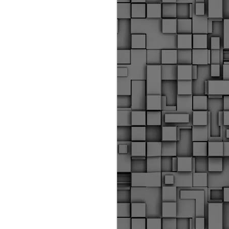
Διοικητικά πρόστιμα
ύψους 11.350€ σε
εργολάβους για
παραβάσεις σε έργα
Ο.Κ.Ω
Η Δημοτική Αστυνομία
Θεσσαλονίκης βεβαίωσε κατά
τις προηγούμενες ημέρες
πρόστιμα για 11 διοικητικές
παραβάσεις που έλαβαν
χώρα κατά τη διάρκεια
εργασιών από εργολαβικά
συνεργεία και οι οποίες
αφορούσαν εκτέλεση
εργασιών χωρίς νόμιμη
σήμανση και στην απόθεση
υλικών – εργαλείων εκτός του
προβλεπόμενου εργοταξίου.