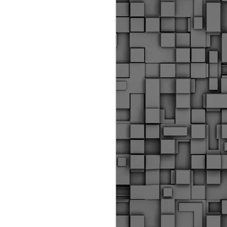
ύς αστυνομικούς, οι οποίοι έχουν
οβλεπόμενη εκπαίδευσή τους και
βουν καθήκοντα.
ιμασίας, ο Δήμος παρέλαβε τρία
 τα οποία θα χρησιμοποιούνται για
καθημερινές μετακινήσεις των
.
Δημοτική Αστυνομία
MAY
Θεσσαλονίκης:
25