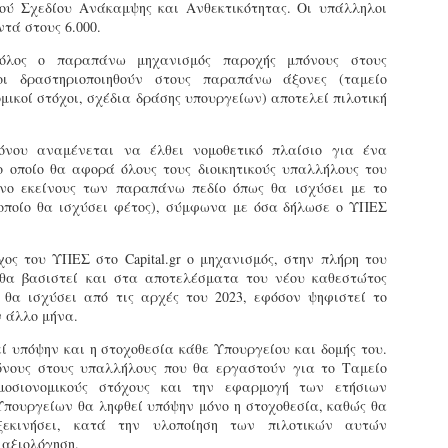
φέρεται να αντέδρασε
σύμφωνα με τις διατάξεις του
ύξησε κατά 1,36% τις θέσεις στάθμευσης για άτομα με
κού Σχεδίου Ανάκαμψης και Ανθεκτικότητας. Οι υπάλληλοι
έντονα στην παρουσία των
Ν. 4830/2021.
ναπηρία. Δεκαεπτά εγκαταλελειμμένα οχήματα
τά στους 6.000.
ελεγκτών, με αποτέλεσμα να
πομακρύνθηκαν μέσα σε τρεις μήνες από τους δρόμους.
όλος ο παραπάνω μηχανισμός παροχής μπόνους στους
δημιουργηθεί ένταση στο
οι δραστηριοποιηθούν στους παραπάνω άξονες (ταμείο
σημείο.
ε σταθερά βήματα και προσήλωση στο όραμα για μια πόλη
μικοί στόχοι, σχέδια δράσης υπουργείων) αποτελεί πιλοτική
ιο ανθρώπινη, λειτουργική και δίκαιη, ο Δήμος Σερρών
πιταχύνει την υλοποίηση του Σχεδίου Βιώσιμης Αστικής
ινητικότητας (ΣΒΑΚ).
όνου αναμένεται να έλθει νομοθετικό πλαίσιο για ένα
Δημοτική Αστυνομία Σερρών : Αυτόφορη διαδικασία
PR
ο οποίο θα αφορά όλους τους διοικητικούς υπαλλήλους του
και Διοικητικό πρόστιμο 3.000€ σε πολίτη για
8
όνο εκείνους των παραπάνω πεδίο όπως θα ισχύσει με το
παράνομες κοπές δέντρων στην περιοχή Καλλιθέα
 οποίο θα ισχύσει φέτος), σύμφωνα με όσα δήλωσε ο ΥΠΕΣ
ημοτική Αστυνομία και Τμήμα Πρασίνου του Δήμου Σερρών
ετά από καταγγελία εντόπισαν άνδρα να κόβει παράνομα
έντρα στην Καλλιθέα
ος του ΥΠΕΣ στο Capital.gr ο μηχανισμός, στην πλήρη του
θα βασιστεί και στα αποτελέσματα του νέου καθεστώτος
ε αποφασιστικότητα και άμεσα αντανακλαστικά
ο θα ισχύσει από τις αρχές του 2023, εφόσον ψηφιστεί το
ειτούργησαν οι υπηρεσίες του Δήμου Σερρών, βάζοντας
ν άλλο μήνα.
φρένο» σε περιστατικό καταστροφής αστικού πρασίνου.
υγκεκριμένα, την Τρίτη 7 Απριλίου 2026, μετά από αξιοποίηση
 υπόψην και η στοχοθεσία κάθε Υπουργείου και δομής του.
χετικής καταγγελίας, πραγματοποιήθηκε συντονισμένη
όνους στους υπαλλήλους που θα εργαστούν για το Ταμείο
Εγκύκλιος ΥΠ.ΕΣ. με θέμα: «Παροχή οδηγιών
πιχείρηση από το Τμήμα Δημοτικής Αστυνομίας σε συνεργασία
μοσιονομικούς στόχους και την εφαρμογή των ετήσιων
AR
αναφορικά με το πρόγραμμα εισαγωγικής
ε το Τμήμα Πρασίνου του Δήμου Σερρών.
Υπουργείων θα ληφθεί υπόψην μόνο η στοχοθεσία, καθώς θα
29
εκπαίδευσης των διορισθέντος Δημοτικών
εκινήσει, κατά την υλοποίηση των πιλοτικών αυτών
Αστυνομικών της προκήρυξης 1K/2024» - Στα
 αξιολόγηση.