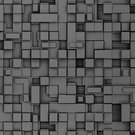
Μ
Ν
Α
χ
φ
υ
α
εί
M
Τ
κ
Δ
ζ
F