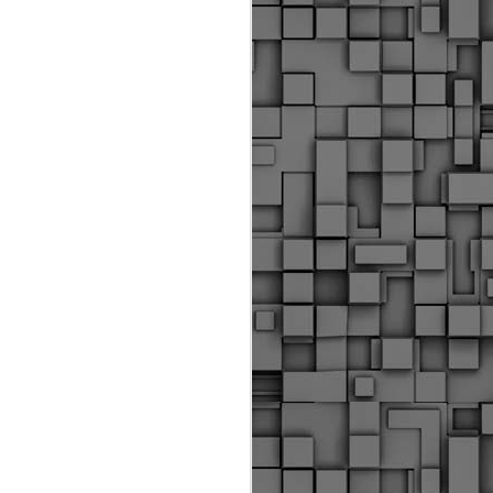
Διοικητικά πρόστιμα
ύψους 11.350€ σε
εργολάβους για
παραβάσεις σε έργα
Ο.Κ.Ω
Η Δημοτική Αστυνομία
Θεσσαλονίκης βεβαίωσε κατά
τις προηγούμενες ημέρες
πρόστιμα για 11 διοικητικές
παραβάσεις που έλαβαν
χώρα κατά τη διάρκεια
εργασιών από εργολαβικά
συνεργεία και οι οποίες
αφορούσαν εκτέλεση
εργασιών χωρίς νόμιμη
σήμανση και στην απόθεση
υλικών – εργαλείων εκτός του
προβλεπόμενου εργοταξίου.