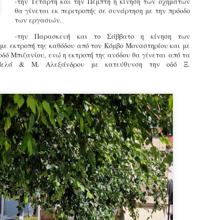
-την Τετάρτη και την Πέμπτη η κίνηση των οχημάτων
εκπαιδευμένους δημοτικο
θα γίνεται εκ περιτροπής σε συνάρτηση με την πρόοδο
ήδη ολοκληρώσει την πρ
των εργασιών.
είναι έτοιμοι να αναλά
-την Παρασκευή και το Σάββατο η κίνηση των
Στο πλαίσιο της προετο
με εκτροπή της καθόδου από τον Κόμβο Μοναστηρίου και με
ολοκαίνουργια σκούτερ,
οδό Μπιζανίου, ενώ η εκτροπή της ανόδου θα γίνεται από τα
τις περιπολίες και τις 
ελά & Μ. Αλεξάνδρου με κατεύθυνση την οδό Ξ.
στελεχών της υπηρεσίας
Απολογισμός των
Δημοτική Αστυνομία
JUN
JUN
ελέγχων σε ιδιοκτήτες
Θεσσαλονίκης: Ένταση
4
4