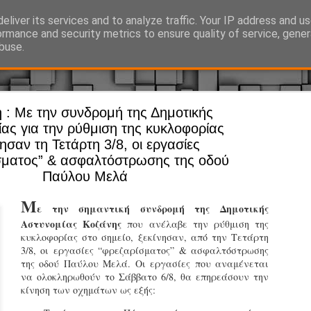
eliver its services and to analyze traffic. Your IP address and u
Ό, τι συμβαίνει γύρω από τη Δημοτική Αστυνομία, την τοπική αυτ
ormance and security metrics to ensure quality of service, gene
buse.
 : Με την συνδρομή της Δημοτικής
Άργος - Δη
JUL
ας για την ρύθμιση της κυκλοφορίας
Με σκούτε
29
νησαν τη Τετάρτη 3/8, οι εργασίες
σματος” & ασφαλτόστρωσης της οδού
προσωπικό
Παύλου Μελά
αρμοδιότη
Μ
Ξεκινά επίσημα η λειτο
ε την σημαντική συνδρομή της Δημοτικής
Αστυνομίας Κοζάνης
που ανέλαβε την ρύθμιση της
Η Δημοτική Αστυνομία σ
κυκλοφορίας στο σημείο, ξεκίνησαν, από την Τετάρτη
καθώς από την 1η Αυγού
3/8, οι εργασίες “φρεζαρίσματος” & ασφαλτόστρωσης
επιχειρησιακή λειτουργ
της οδού Παύλου Μελά. Οι εργασίες που αναμένεται
παρουσία του Δήμου στου
να ολοκληρωθούν το Σάββατο 6/8, θα επηρεάσουν την
χώρους.
κίνηση των οχημάτων ως εξής:
Η νέα υπηρεσία θα στε