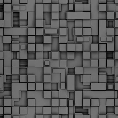
Φωτογραφικό ρεπορτάζ
εγάλες μέρες ζει ο "οργανισμός" της Δημοτικής Αστυνομίας!
α θυμίσουμε ότι κανονικές προσλήψεις στην Δημοτική
στυνομία έχουν να γίνουν από το 2010. Δεκαέξι ολόκληρα
ρόνια! Και βέβαια, ακόμη και με αυτές τις προσλήψεις, δεν
τάνουμε ούτε τα 2/3 των Δημοτικών Αστυνομικών που
πηρετούσαν το 2013 προ της κατάργησης της υπηρεσίας με
πόφαση του σημερινού πρωθυπουργού Κυριάκου Μητσοτάκη. Ας
ναι...
Δημοτική Αστυνομία Θεσσαλονίκης: Διμηνιαίος
AR
απολογισμός ελέγχων τήρησης νομοθεσίας
2
δεσποζόμενων Ζώων συντροφιάς
ον απολογισμό των δράσεων ελέγχου για τα ζώα συντροφιάς
ατά το δίμηνο Ιανουαρίου – Φεβρουαρίου 2026 παρουσιάζει η
ημοτική Αστυνομία Θεσσαλονίκης, με στόχο την προστασία των
ώων και την ομαλή συμβίωση στην πόλη.
ΣτΕ: Οριστική απόρριψη της επαναφοράς του 13ου
EB
και 14ου μισθού για τους δημοσίους υπαλλήλους
18