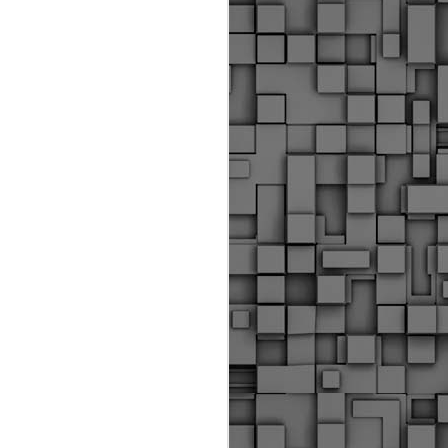
ύς αστυνομικούς, οι οποίοι έχουν
οβλεπόμενη εκπαίδευσή τους και
βουν καθήκοντα.
ιμασίας, ο Δήμος παρέλαβε τρία
 τα οποία θα χρησιμοποιούνται για
καθημερινές μετακινήσεις των
.
Δημοτική Αστυνομία
MAY
Θεσσαλονίκης:
25