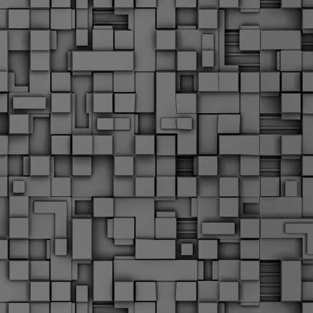
Σ
σ
φ
α
μ
φ
δ
M
Θ
ο
«
δ
ε
M