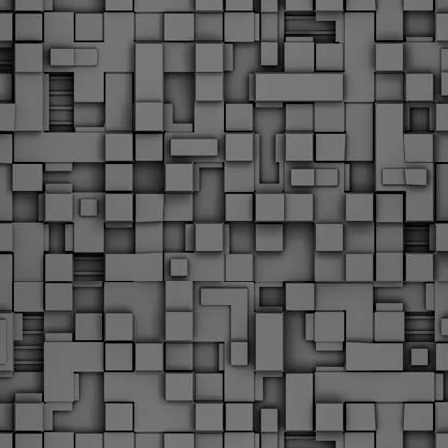
υνεχίζονται οι ορκωμοσίες των νέων Δημοτικών Αστυνομικών
ε δήμους της χώρας. Το Dimastin, αναζητεί σχετικό
ωτογραφικό υλικό στο διαδίκτυο και σας το παρουσιάζει σε
υτή την ανάρτηση. Επίσης, σας καλούμε, αν διαπιστώσετε ότι
ας έχουν "ξεφύγει" ορκωμοσίες, μπορείτε να στέλνετε το
ωτογραφικό τους υλικό στο dimasthes@gmail.gr ώστε να το
ημοσιεύουμε εδώ, άμεσα.
Θεσσαλονίκη: Ορκίστηκαν οι 75 νέοι δημοτικοί
AR
αστυνομικοί – Τι τους ζήτησε ο Αγγελούδης
18
Ενισχύεται το έργο της δημοτικής αστυνομίας στο δήμο
εσσαλονίκης καθώς το πρωί της Τετάρτης 18 Μαρτίου
ρκίστηκαν οι 75 νέοι δημοτικοί αστυνομικοί.
Με αυτούς, σε λίγους μήνες αποκτά ένα ισχυρό σώμα η
ημοτική αστυνομία. Θα είναι πιο κοντά στον πολίτη. Είχα την
υκαιρία να είμαι σήμερα στην ορκωμοσία τους.
Ξεκίνησαν εδώ και μια εβδομάδα οι αφίξεις των
AR
νεοπροσληφθέντων Δημοτικών Αστυνομικών στους
17
δήμους και οι ορκωμοσίες τους - Πλήρες