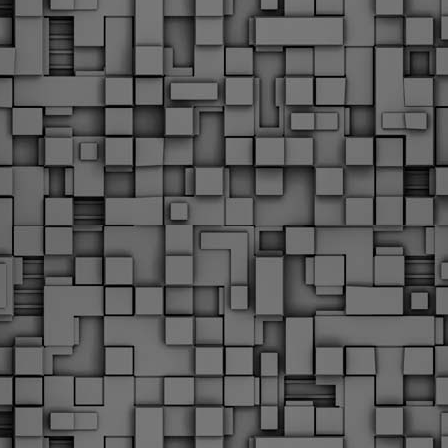
Με την απόφαση αυτή, το ΣτΕ απορρίπτει οριστικά τις
ξιώσεις των δημοσίων υπαλλήλων για επαναφορά των
ώρων, επικυρώνοντας την τρέχουσα κατάσταση παρά τις
ντιδράσεις της ΑΔΕΔΥ
ο ΣτΕ απέρριψε οριστικά την προσφυγή της ΑΔΕΔΥ και ενός
κπαιδευτικού για την επαναφορά των δώρων Χριστουγέννων,
άσχα και θερινής άδειας (13ος και 14ος μισθός) στους
ργαζόμενους του δημόσιου τομέα, κλείνοντας μια μακρά
ιαμάχη δεκαετιών που αφορούσε τις μνημονιακές περικοπές.
Εγγύκλιος ΥΠ.ΕΣ: Προκήρυξη 1Κ/2024 -
EB
Γνωστοποίηση έκδοσης οριστικών αποτελεσμάτων –
4
Παροχή οδηγιών.
 Δείτε/κατεβάστε την πολυαναμενόμενη εγκύκλιο του Υπ.
Με διαρροή 2 μέρες πριν την στάση εργασίας
EB
ενημερώνει το ΣτΕ για την απόρριψη της επαναφοράς
1