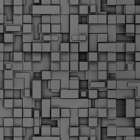
α
δ
α
Τ
ε
Π
ε
δ
F
►
F