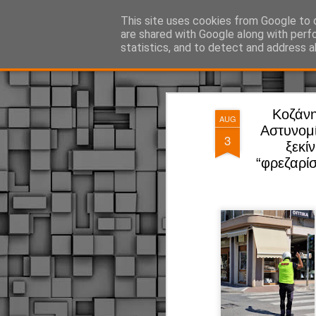
ΔΗΜΟΤΙΚΗ ΑΣΤΥΝΟΜΙΑ, τα νέα!
This site uses cookies from Google to d
are shared with Google along with perf
statistics, and to detect and address a
Magazine
Pages
Κοζάνη
AUG
Αστυνομί
3
ξεκί
“φρεζαρί