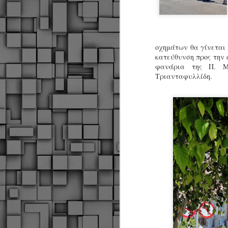
οχημάτων θα γίνεται 
κατεύθυνση προς την 
φανάρια της Π. Μ
Τριανταφυλλίδη.
Δήμος Κοζάνης :
JUN
Αναμνηστικά
7