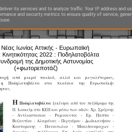
eliver its services and to analyze traffic. Your IP address and u
Ό, τι συμβαίνει γύρω από τη Δημοτική Αστυνομία, την τοπική αυτ
ormance and security metrics to ensure quality of service, gene
buse.
Νέας Ιωνίας Αττικής - Ευρωπαϊκή
Άργος - Δη
JUL
Κινητικότητας 2022 : Ποδηλατοβόλτα
Με σκούτε
29
συνδρομή της Δημοτικής Αστυνομίας
(+φωτορεποτάζ)
προσωπικό
αρμοδιότη
οχή από μικρά παιδιά, αλλά και μεγαλύτερους,
ε η Ποδηλατοβόλτα στα πλαίσια της Ευρωπαϊκής
Ξεκινά επίσημα η λειτο
ητας.
Η Δημοτική Αστυνομία σ
Η
καθώς από την 1η Αυγού
Ποδηλατοβόλτα
ξεκίνησε από τον πεζόδρομο της
επιχειρησιακή λειτουργ
Π. Ιωακείμ στο ΚΕΠ και μέσω των οδών: Χρ. Σμύρνης
παρουσία του Δήμου στου
- Αντλιοστασιου - Ραμνουντος - Εμ. Παππα -
χώρους.
Βυζαντίου - Αλαμάνας - Περγάμου - Δωδεκανήσου -
Κασταμονης - Παναιτωλιο - Μακεδονομαχων -
Η νέα υπηρεσία θα στε
Λαυρίου - πεζόδρομος Σπ. Λούη, κατέληξε στο