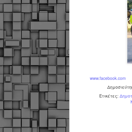
Σ
σ
φ
α
μ
φ
δ
M
Θ
ο
www.facebook.com
«
Δημοσιεύτ
δ
Ετικέτες:
Δημοτ
ε
M