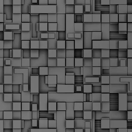
α
δ
α
Τ
ε
Π
ε
δ
F
►
F