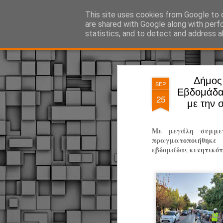
ΔΗΜΟΤΙΚΗ ΑΣΤΥΝΟΜΙΑ, τα νέα!
This site uses cookies from Google to d
are shared with Google along with perf
statistics, and to detect and address a
Magazine
Pages
Δήμος 
SEP
Εβδομάδα 
25
με την 
Με μεγάλη συμμετ
πραγματοποιήθηκ
εβδομάδας κινητικότ