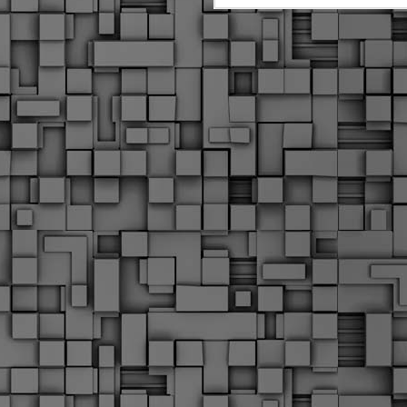
Μ
Ν
Α
χ
φ
υ
α
εί
M
Τ
κ
Δ
ζ
F