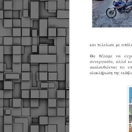
και τελείωσε με απόλ
Θα θέλαμε να ευχα
συνεργασία, αλλά κυ
ακολουθώντας τις υπ
ολοκλήρωση της εκδήλ
Δήμος Κοζάνης :
JUN
Αναμνηστικά
7