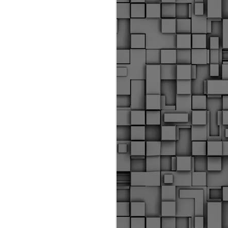
Διοικητικά πρόστιμα
ύψους 11.350€ σε
εργολάβους για
παραβάσεις σε έργα
Ο.Κ.Ω
Η Δημοτική Αστυνομία
Θεσσαλονίκης βεβαίωσε κατά
τις προηγούμενες ημέρες
πρόστιμα για 11 διοικητικές
παραβάσεις που έλαβαν
χώρα κατά τη διάρκεια
εργασιών από εργολαβικά
συνεργεία και οι οποίες
αφορούσαν εκτέλεση
εργασιών χωρίς νόμιμη
σήμανση και στην απόθεση
υλικών – εργαλείων εκτός του
προβλεπόμενου εργοταξίου.