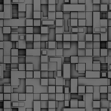
Με την απόφαση αυτή, το ΣτΕ απορρίπτει οριστικά τις
ξιώσεις των δημοσίων υπαλλήλων για επαναφορά των
ώρων, επικυρώνοντας την τρέχουσα κατάσταση παρά τις
ντιδράσεις της ΑΔΕΔΥ
ο ΣτΕ απέρριψε οριστικά την προσφυγή της ΑΔΕΔΥ και ενός
κπαιδευτικού για την επαναφορά των δώρων Χριστουγέννων,
άσχα και θερινής άδειας (13ος και 14ος μισθός) στους
ργαζόμενους του δημόσιου τομέα, κλείνοντας μια μακρά
ιαμάχη δεκαετιών που αφορούσε τις μνημονιακές περικοπές.
Εγγύκλιος ΥΠ.ΕΣ: Προκήρυξη 1Κ/2024 -
EB
Γνωστοποίηση έκδοσης οριστικών αποτελεσμάτων –
4
Παροχή οδηγιών.
 Δείτε/κατεβάστε την πολυαναμενόμενη εγκύκλιο του Υπ.
Με διαρροή 2 μέρες πριν την στάση εργασίας
EB
ενημερώνει το ΣτΕ για την απόρριψη της επαναφοράς
1