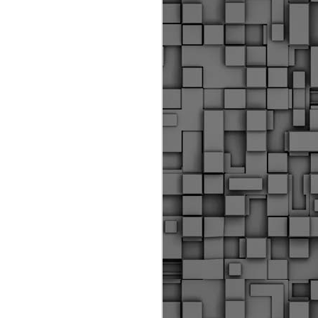
ύς αστυνομικούς, οι οποίοι έχουν
οβλεπόμενη εκπαίδευσή τους και
βουν καθήκοντα.
ιμασίας, ο Δήμος παρέλαβε τρία
 τα οποία θα χρησιμοποιούνται για
καθημερινές μετακινήσεις των
.
Δημοτική Αστυνομία
MAY
Θεσσαλονίκης:
25