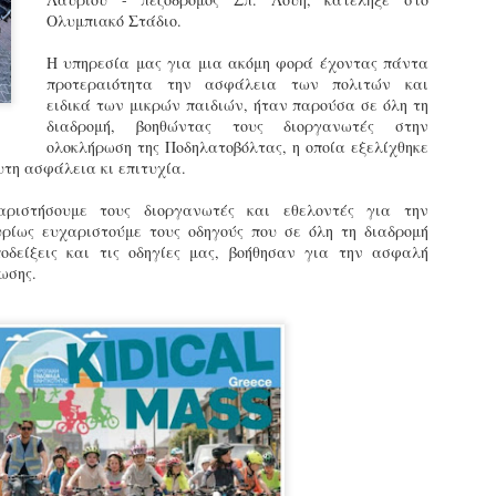
εκπαιδευμένους δημοτικο
Ολυμπιακό Στάδιο.
ήδη ολοκληρώσει την πρ
είναι έτοιμοι να αναλά
Η υπηρεσία μας για μια ακόμη φορά έχοντας πάντα
προτεραιότητα την ασφάλεια των πολιτών και
Στο πλαίσιο της προετο
ειδικά των μικρών παιδιών, ήταν παρούσα σε όλη τη
ολοκαίνουργια σκούτερ,
διαδρομή, βοηθώντας τους διοργανωτές στην
τις περιπολίες και τις 
ολοκλήρωση της Ποδηλατοβόλτας, η οποία εξελίχθηκε
στελεχών της υπηρεσίας
υτη ασφάλεια κι επιτυχία.
ριστήσουμε τους διοργανωτές και εθελοντές για την
ρίως ευχαριστούμε τους οδηγούς που σε όλη τη διαδρομή
οδείξεις και τις οδηγίες μας, βοήθησαν για την ασφαλή
ωσης.
Απολογισμός των
Δημοτική Αστυνομία
JUN
JUN
ελέγχων σε ιδιοκτήτες
Θεσσαλονίκης: Ένταση
4
4