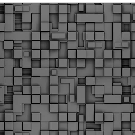
Φωτογραφικό ρεπορτάζ
εγάλες μέρες ζει ο "οργανισμός" της Δημοτικής Αστυνομίας!
α θυμίσουμε ότι κανονικές προσλήψεις στην Δημοτική
στυνομία έχουν να γίνουν από το 2010. Δεκαέξι ολόκληρα
ρόνια! Και βέβαια, ακόμη και με αυτές τις προσλήψεις, δεν
τάνουμε ούτε τα 2/3 των Δημοτικών Αστυνομικών που
πηρετούσαν το 2013 προ της κατάργησης της υπηρεσίας με
πόφαση του σημερινού πρωθυπουργού Κυριάκου Μητσοτάκη. Ας
ναι...
Δημοτική Αστυνομία Θεσσαλονίκης: Διμηνιαίος
AR
απολογισμός ελέγχων τήρησης νομοθεσίας
2
δεσποζόμενων Ζώων συντροφιάς
ον απολογισμό των δράσεων ελέγχου για τα ζώα συντροφιάς
ατά το δίμηνο Ιανουαρίου – Φεβρουαρίου 2026 παρουσιάζει η
ημοτική Αστυνομία Θεσσαλονίκης, με στόχο την προστασία των
ώων και την ομαλή συμβίωση στην πόλη.
ΣτΕ: Οριστική απόρριψη της επαναφοράς του 13ου
EB
και 14ου μισθού για τους δημοσίους υπαλλήλους
18