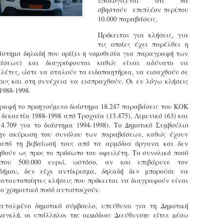
υπολογίζεται ότι θα
εκπαιδευμένους δημοτικο
σβηστούν επιπλέον περίπου
ήδη ολοκληρώσει την πρ
10.000 παραβάσεις.
είναι έτοιμοι να αναλά
Πρόκειται για κλήσεις, για
Στο πλαίσιο της προετο
τις οποίες έχει παρέλθει η
ολοκαίνουργια σκούτερ,
ιάστημα δηλαδή που ορίζει η νομοθεσία για παραγραφή των
τις περιπολίες και τις 
βάσεων) και διαγράφονται καθώς είναι αδύνατο να
στελεχών της υπηρεσίας
ιλέτες, ώστε να σταλούν τα ειδοποιητήρια, να εισαχθούν σε
ους και στη συνέχεια να εισπραχθούν. Οι εν λόγω κλήσεις
1988-1998.
γραφή το προηγούμενο διάστημα 18.247 παραβάσεις του ΚΟΚ
δεκαετία 1988-1998 από Τροχαία (13.475), Λιμενικό (63) και
4.709 για το διάστημα 1994-1998). Το Δημοτικό Συμβούλιο
 την ακύρωση του συνόλου των παραβάσεων, καθώς έχουν
 από τη βεβαίωσή τους από τα αρμόδια όργανα και δεν
ηθούν ως προς το πρόσωπο του οφειλέτη. Το συνολικό ποσό
ίπου 500.000 ευρώ, ωστόσο, αν και επιβάρυνε τον
δήμου, δεν είχε αντίκρισμα, δηλαδή δεν μπορούσε να
0 αταυτοποίητες κλήσεις που πρόκειται να διαγραφούν είναι
ο χρηματικό ποσό αντιστοιχούν.
εταλμένο δημοτικό σύμβουλο, υπεύθυνο για τη Δημοτική
Απολογισμός των
Δημοτική Αστυνομία
JUN
JUN
αγκλή, οι υπάλληλοι της αρμόδιας Διεύθυνσης είτεε μέσω
ελέγχων σε ιδιοκτήτες
Θεσσαλονίκης: Ένταση
4
4