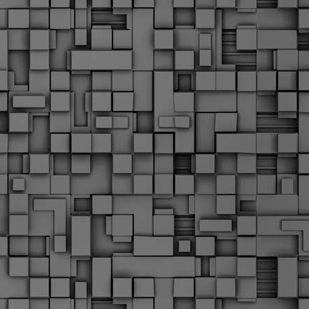
Σ
σ
φ
α
μ
φ
δ
M
Θ
ο
«
δ
ε
M