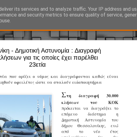
eliver its services and to analyze traffic. Your IP address and u
Ό, τι συμβαίνει γύρω από τη Δημοτική Αστυνομία, την τοπική αυτ
ormance and security metrics to ensure quality of service, gene
buse.
ίκη - Δημοτική Αστυνομία : Διαγραφή
Άργος - Δη
JUL
λήσεων για τις οποίες έχει παρέλθει
Με σκούτε
29
23ετία
προσωπικό
ετία που ορίζει ο νόμος και διαγράφονται καθώς είναι
αρμοδιότη
ηθούν οφειλέτες ώστε να σταλούν ειδοποιητήρια
Ξεκινά επίσημα η λειτο
Σ
τη διαγραφή 30.000
Η Δημοτική Αστυνομία σ
κλήσεων του ΚΟΚ
καθώς από την 1η Αυγού
πρόκειται να διαγράψει το
επιχειρησιακή λειτουργ
επόμενο διάστημα η
παρουσία του Δήμου στου
Δημοτική Αστυνομία του
χώρους.
δήμου Θεσσαλονίκης, ενώ
από το νέο έτος
Η νέα υπηρεσία θα στε