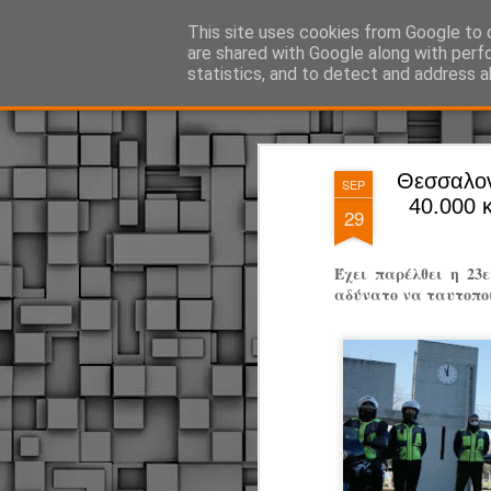
ΔΗΜΟΤΙΚΗ ΑΣΤΥΝΟΜΙΑ, τα νέα!
This site uses cookies from Google to d
are shared with Google along with perf
statistics, and to detect and address a
Magazine
Pages
Θεσσαλον
SEP
40.000 κ
29
Έχει παρέλθει η 23
αδύνατο να ταυτοποι