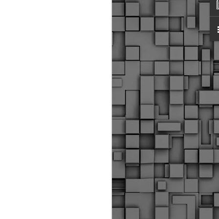
ύς αστυνομικούς, οι οποίοι έχουν
οβλεπόμενη εκπαίδευσή τους και
βουν καθήκοντα.
ιμασίας, ο Δήμος παρέλαβε τρία
 τα οποία θα χρησιμοποιούνται για
καθημερινές μετακινήσεις των
.
Δημοτική Αστυνομία
MAY
Θεσσαλονίκης:
25