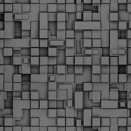
υνεχίζονται οι ορκωμοσίες των νέων Δημοτικών Αστυνομικών
ε δήμους της χώρας. Το Dimastin, αναζητεί σχετικό
ωτογραφικό υλικό στο διαδίκτυο και σας το παρουσιάζει σε
υτή την ανάρτηση. Επίσης, σας καλούμε, αν διαπιστώσετε ότι
ας έχουν "ξεφύγει" ορκωμοσίες, μπορείτε να στέλνετε το
ωτογραφικό τους υλικό στο dimasthes@gmail.gr ώστε να το
ημοσιεύουμε εδώ, άμεσα.
Θεσσαλονίκη: Ορκίστηκαν οι 75 νέοι δημοτικοί
AR
αστυνομικοί – Τι τους ζήτησε ο Αγγελούδης
18
Ενισχύεται το έργο της δημοτικής αστυνομίας στο δήμο
εσσαλονίκης καθώς το πρωί της Τετάρτης 18 Μαρτίου
ρκίστηκαν οι 75 νέοι δημοτικοί αστυνομικοί.
Με αυτούς, σε λίγους μήνες αποκτά ένα ισχυρό σώμα η
ημοτική αστυνομία. Θα είναι πιο κοντά στον πολίτη. Είχα την
υκαιρία να είμαι σήμερα στην ορκωμοσία τους.
Ξεκίνησαν εδώ και μια εβδομάδα οι αφίξεις των
AR
νεοπροσληφθέντων Δημοτικών Αστυνομικών στους
17
δήμους και οι ορκωμοσίες τους - Πλήρες