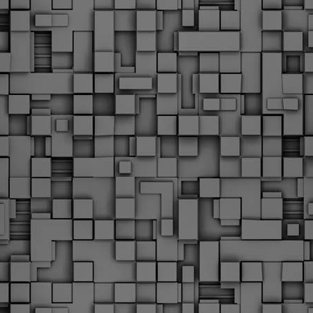
Φωτογραφικό ρεπορτάζ
εγάλες μέρες ζει ο "οργανισμός" της Δημοτικής Αστυνομίας!
α θυμίσουμε ότι κανονικές προσλήψεις στην Δημοτική
στυνομία έχουν να γίνουν από το 2010. Δεκαέξι ολόκληρα
ρόνια! Και βέβαια, ακόμη και με αυτές τις προσλήψεις, δεν
τάνουμε ούτε τα 2/3 των Δημοτικών Αστυνομικών που
πηρετούσαν το 2013 προ της κατάργησης της υπηρεσίας με
πόφαση του σημερινού πρωθυπουργού Κυριάκου Μητσοτάκη. Ας
ναι...
Δημοτική Αστυνομία Θεσσαλονίκης: Διμηνιαίος
AR
απολογισμός ελέγχων τήρησης νομοθεσίας
2
δεσποζόμενων Ζώων συντροφιάς
ον απολογισμό των δράσεων ελέγχου για τα ζώα συντροφιάς
ατά το δίμηνο Ιανουαρίου – Φεβρουαρίου 2026 παρουσιάζει η
ημοτική Αστυνομία Θεσσαλονίκης, με στόχο την προστασία των
ώων και την ομαλή συμβίωση στην πόλη.
ΣτΕ: Οριστική απόρριψη της επαναφοράς του 13ου
EB
και 14ου μισθού για τους δημοσίους υπαλλήλους
18