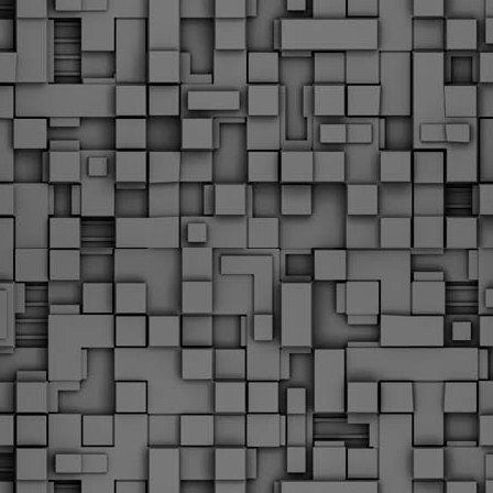
Με την απόφαση αυτή, το ΣτΕ απορρίπτει οριστικά τις
ξιώσεις των δημοσίων υπαλλήλων για επαναφορά των
ώρων, επικυρώνοντας την τρέχουσα κατάσταση παρά τις
ντιδράσεις της ΑΔΕΔΥ
ο ΣτΕ απέρριψε οριστικά την προσφυγή της ΑΔΕΔΥ και ενός
κπαιδευτικού για την επαναφορά των δώρων Χριστουγέννων,
άσχα και θερινής άδειας (13ος και 14ος μισθός) στους
ργαζόμενους του δημόσιου τομέα, κλείνοντας μια μακρά
ιαμάχη δεκαετιών που αφορούσε τις μνημονιακές περικοπές.
Εγγύκλιος ΥΠ.ΕΣ: Προκήρυξη 1Κ/2024 -
EB
Γνωστοποίηση έκδοσης οριστικών αποτελεσμάτων –
4
Παροχή οδηγιών.
 Δείτε/κατεβάστε την πολυαναμενόμενη εγκύκλιο του Υπ.
Με διαρροή 2 μέρες πριν την στάση εργασίας
EB
ενημερώνει το ΣτΕ για την απόρριψη της επαναφοράς
1