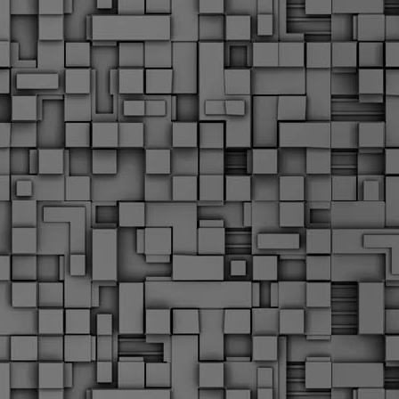
α
δ
α
Τ
ε
Π
ε
δ
F
►
F