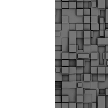
Διοικητικά πρόστιμα
ύψους 11.350€ σε
εργολάβους για
παραβάσεις σε έργα
Ο.Κ.Ω
Η Δημοτική Αστυνομία
Θεσσαλονίκης βεβαίωσε κατά
τις προηγούμενες ημέρες
πρόστιμα για 11 διοικητικές
παραβάσεις που έλαβαν
χώρα κατά τη διάρκεια
εργασιών από εργολαβικά
συνεργεία και οι οποίες
αφορούσαν εκτέλεση
εργασιών χωρίς νόμιμη
σήμανση και στην απόθεση
υλικών – εργαλείων εκτός του
προβλεπόμενου εργοταξίου.