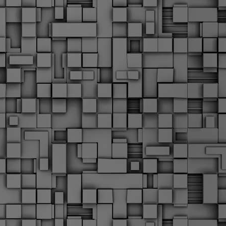
Μ
Ν
Α
χ
φ
υ
α
εί
M
Τ
κ
Δ
ζ
F