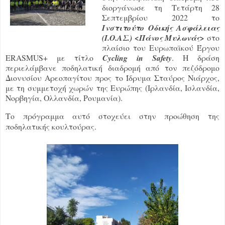
διοργάνωσε τη Τετάρτη 28
Σεπτεμβρίου 2022 το
Ινστιτούτο Οδικής Ασφάλειας
(Ι.Ο.ΑΣ.) <Πάνος Μυλωνάς>
στο
πλαίσιο του Ευρωπαϊκού Έργου
ERASMUS+ με τίτλο
Cycling in Safety
. Η δράση
περιελάμβανε ποδηλατική διαδρομή από τον πεζόδρομο
Διονυσίου Αρεοπαγίτου προς το Ίδρυμα Σταύρος Νιάρχος,
με τη συμμετοχή χωρών της Ευρώπης (Ιρλανδία, Ισλανδία,
Νορβηγία, Ολλανδία, Ρουμανία).
Το πρόγραμμα αυτό στοχεύει στην προώθηση της
ποδηλατικής κουλτούρας.