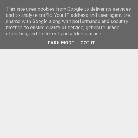
This site uses cookies from Google to deliver its services
and to analyze traffic. Your IP address and user-agent are
shared with Google along with performance and security
metrics to ensure quality of service, generate usage
statistics, and to detect and address abuse.
LEARN MORE
GOT IT