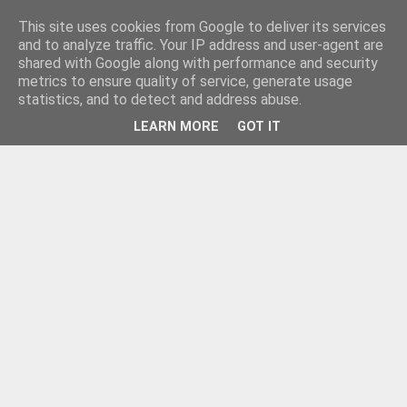
This site uses cookies from Google to deliver its services
and to analyze traffic. Your IP address and user-agent are
shared with Google along with performance and security
metrics to ensure quality of service, generate usage
statistics, and to detect and address abuse.
LEARN MORE
GOT IT