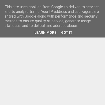
This site uses cookies from Google to deliver its services
and to analyze traffic. Your IP address and user-agent are
shared with Google along with performance and security
metrics to ensure quality of service, generate usage
statistics, and to detect and address abuse.
LEARN MORE
GOT IT