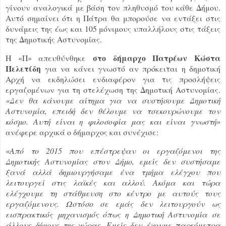
γίνουν αναλογικά με βάση τον πληθυσμό του κάθε Δήμου.
Αυτό σημαίνει ότι η Πάτρα θα μπορούσε να εντάξει στις
δυνάμεις της έως και 105 μόνιμους υπαλλήλους στις τάξεις
της Δημοτικής Αστυνομίας.
στο δήμαρχο Πατρέων Κώστα
Η «Π» απευθύνθηκε
Πελετίδη
για να κάνει γνωστό αν πρόκειται η δημοτική
Αρχή να εκδηλώσει ενδιαφέρον για τις προσλήψεις
εργαζομένων για τη στελέχωση της Δημοτική Αστυνομίας.
«Δεν θα κάνουμε αίτημα για να συστήσουμε Δημοτική
Αστυνομία, επειδή δεν θέλουμε να τσεκουρώνουμε τον
κόσμο. Αυτή είναι η φιλοσοφία μας και είναι γνωστή»
ανέφερε αρχικά ο δήμαρχος και συνέχισε:
«
Από το 2015 που επέστρεψαν οι εργαζόμενοι της
Δημοτικής Αστυνομίας στον Δήμο, εμείς δεν συστήσαμε
ξανά αλλά δημιουργήσαμε ένα τμήμα ελέγχου που
λειτουργεί στις λαϊκές και αλλού. Ακόμα και τώρα
ελέγχουμε τη στάθμευση στο κέντρο με αυτούς τους
εργαζόμενους. Ωστόσο σε εμάς δεν λειτουργούν ως
εισπρακτικός μηχανισμός όπως η Δημοτική Αστυνομία σε
άλλους δήμους της χώρας. Εμείς δεν έχουμε παρκόμετρα