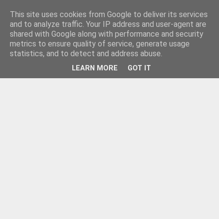
This site uses cookies from Google to deliver its services
and to analyze traffic. Your IP address and user-agent are
shared with Google along with performance and security
metrics to ensure quality of service, generate usage
statistics, and to detect and address abuse.
LEARN MORE
GOT IT