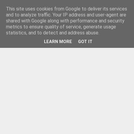
This site uses cookies from Google to deliver its services
and to analyze traffic. Your IP address and user-agent are
shared with Google along with performance and security
metrics to ensure quality of service, generate usage
statistics, and to detect and address abuse.
LEARN MORE
GOT IT