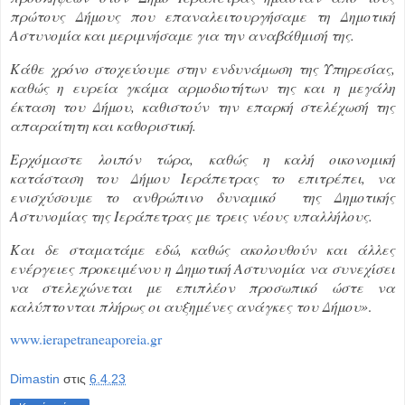
πρώτους Δήμους που επαναλειτουργήσαμε τη Δημοτική
Αστυνομία και μεριμνήσαμε για την αναβάθμισή της.
Κάθε χρόνο στοχεύουμε στην ενδυνάμωση της ​Υπηρεσίας,
καθώς η ευρεία γκάμα αρμοδιοτήτων της και η μεγάλη
έκταση του Δήμου, καθιστούν την επαρκή στελέχωσή της
απαραίτητη και καθοριστική.
Ερχόμαστε λοιπόν τώρα, καθώς η καλή οικονομική
κατάσταση του Δήμου Ιεράπετρας το επιτρέπει, να
ενισχύσουμε το ανθρώπινο δυναμικό της Δημοτικής
Αστυνομίας της Ιεράπετρας με τρεις νέους υπαλλήλους.
Και δε σταματάμε εδώ, καθώς ακολουθούν και άλλες
ενέργειες προκειμένου η Δημοτική Αστυνομία να συνεχίσει
να στελεχώνεται με επιπλέον προσωπικό ώστε να
καλύπτονται πλήρως οι αυξημένες ανάγκες του Δήμου»
.
www.ierapetraneaporeia.gr
Dimastin
στις
6.4.23