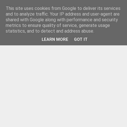
This site uses cookies from Google to deliver its services
and to analyze traffic. Your IP address and user-agent are
shared with Google along with performance and security
metrics to ensure quality of service, generate usage
statistics, and to detect and address abuse.
LEARN MORE
GOT IT