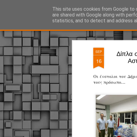
ΔΗΜΟΤΙΚΗ ΑΣΤΥΝΟΜΙΑ, τα νέα!
This site uses cookies from Google to d
are shared with Google along with perf
statistics, and to detect and address a
Magazine
Pages
SEP
Δίπλα 
16
Αστ
Οι ένστολοι του Δήμ
τους πρόσωπο…