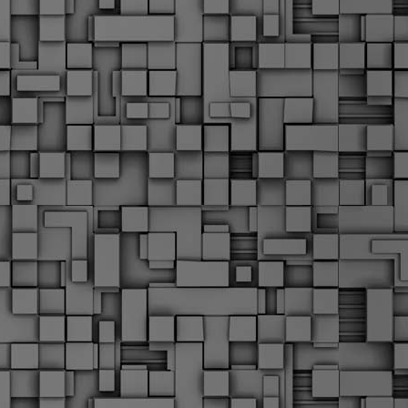
α
δ
α
Τ
ε
Π
ε
δ
F
►
F