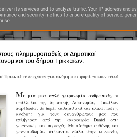
eliver its services and to analyze traffic. Your IP address and u
Ό, τι συμβαίνει γύρω από τη Δημοτική Αστυνομία, την τοπική αυτ
ormance and security metrics to ensure quality of service, gene
buse.
Άργος - Δη
στους πλημμυροπαθείς οι Δημοτικοί
JUL
υνομικοί του δήμου Τρικκαίων.
Με σκούτε
29
προσωπικό
ου Τρικκαίων δειχνουν για ακόμη μια φορά το κοινωνικό
αρμοδιότη
Ξεκινά επίσημα η λειτο
Μ
ε μια μια απλή χειρονομία ανθρωπιάς,
οι
Η Δημοτική Αστυνομία σ
υπάλληλοι της Δημοτικής Αστυνομίας Τρικάλων
καθώς από την 1η Αυγού
παρέδωσαν σε δομές καθαριστικά και υλικά πρώτης
επιχειρησιακή λειτουργ
ανάγκης για τους συνανθρώπους μας που
παρουσία του Δήμου στου
επλήγησαν από την κακοκαιρία Daniel στις
χώρους.
γειτονικές μας περιοχές. Με αίσθημα ευθύνης και
γενναιοδωρίας στέκονται δίπλα στην κοινωνία,
Η νέα υπηρεσία θα στε