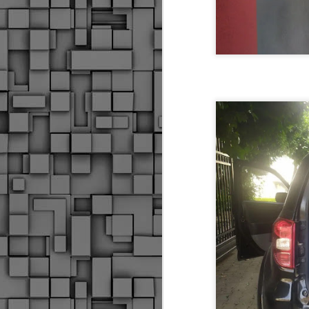
Σ
σ
φ
α
μ
φ
δ
M
Θ
ο
«
δ
ε
M