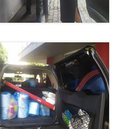
υνεχίζονται οι ορκωμοσίες των νέων Δημοτικών Αστυνομικών
ε δήμους της χώρας. Το Dimastin, αναζητεί σχετικό
ωτογραφικό υλικό στο διαδίκτυο και σας το παρουσιάζει σε
υτή την ανάρτηση. Επίσης, σας καλούμε, αν διαπιστώσετε ότι
ας έχουν "ξεφύγει" ορκωμοσίες, μπορείτε να στέλνετε το
ωτογραφικό τους υλικό στο dimasthes@gmail.gr ώστε να το
ημοσιεύουμε εδώ, άμεσα.
Θεσσαλονίκη: Ορκίστηκαν οι 75 νέοι δημοτικοί
AR
αστυνομικοί – Τι τους ζήτησε ο Αγγελούδης
18
Ενισχύεται το έργο της δημοτικής αστυνομίας στο δήμο
εσσαλονίκης καθώς το πρωί της Τετάρτης 18 Μαρτίου
ρκίστηκαν οι 75 νέοι δημοτικοί αστυνομικοί.
Με αυτούς, σε λίγους μήνες αποκτά ένα ισχυρό σώμα η
ημοτική αστυνομία. Θα είναι πιο κοντά στον πολίτη. Είχα την
υκαιρία να είμαι σήμερα στην ορκωμοσία τους.
Ξεκίνησαν εδώ και μια εβδομάδα οι αφίξεις των
AR
νεοπροσληφθέντων Δημοτικών Αστυνομικών στους
17
δήμους και οι ορκωμοσίες τους - Πλήρες