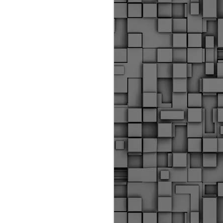
Διοικητικά πρόστιμα
ύψους 11.350€ σε
εργολάβους για
παραβάσεις σε έργα
Ο.Κ.Ω
Η Δημοτική Αστυνομία
Θεσσαλονίκης βεβαίωσε κατά
τις προηγούμενες ημέρες
πρόστιμα για 11 διοικητικές
παραβάσεις που έλαβαν
χώρα κατά τη διάρκεια
εργασιών από εργολαβικά
συνεργεία και οι οποίες
αφορούσαν εκτέλεση
εργασιών χωρίς νόμιμη
σήμανση και στην απόθεση
υλικών – εργαλείων εκτός του
προβλεπόμενου εργοταξίου.