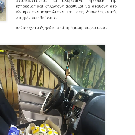
αναδεικνύοντας το ανθρώπινο πρόσωπο της
εκπαιδευμένους δημοτικο
υπηρεσίας και δηλώνουν πρόθυμοι να σταθούν στο
ήδη ολοκληρώσει την πρ
πλευρό των συμπολιτών μας, στις δύσκολες αυτές
είναι έτοιμοι να αναλά
στιγμές που βιώνουν.
Στο πλαίσιο της προετο
Δείτε σχετικές φώτο από τη δράση, παρακάτω :
ολοκαίνουργια σκούτερ,
τις περιπολίες και τις 
στελεχών της υπηρεσίας
Απολογισμός των
Δημοτική Αστυνομία
JUN
JUN
ελέγχων σε ιδιοκτήτες
Θεσσαλονίκης: Ένταση
4
4