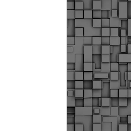
ύς αστυνομικούς, οι οποίοι έχουν
οβλεπόμενη εκπαίδευσή τους και
βουν καθήκοντα.
ιμασίας, ο Δήμος παρέλαβε τρία
 τα οποία θα χρησιμοποιούνται για
καθημερινές μετακινήσεις των
.
Δημοτική Αστυνομία
MAY
Θεσσαλονίκης:
25