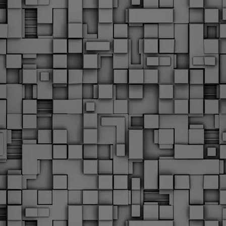
Με την απόφαση αυτή, το ΣτΕ απορρίπτει οριστικά τις
ξιώσεις των δημοσίων υπαλλήλων για επαναφορά των
ώρων, επικυρώνοντας την τρέχουσα κατάσταση παρά τις
ντιδράσεις της ΑΔΕΔΥ
ο ΣτΕ απέρριψε οριστικά την προσφυγή της ΑΔΕΔΥ και ενός
κπαιδευτικού για την επαναφορά των δώρων Χριστουγέννων,
άσχα και θερινής άδειας (13ος και 14ος μισθός) στους
ργαζόμενους του δημόσιου τομέα, κλείνοντας μια μακρά
ιαμάχη δεκαετιών που αφορούσε τις μνημονιακές περικοπές.
Εγγύκλιος ΥΠ.ΕΣ: Προκήρυξη 1Κ/2024 -
EB
Γνωστοποίηση έκδοσης οριστικών αποτελεσμάτων –
4
Παροχή οδηγιών.
 Δείτε/κατεβάστε την πολυαναμενόμενη εγκύκλιο του Υπ.
Με διαρροή 2 μέρες πριν την στάση εργασίας
EB
ενημερώνει το ΣτΕ για την απόρριψη της επαναφοράς
1