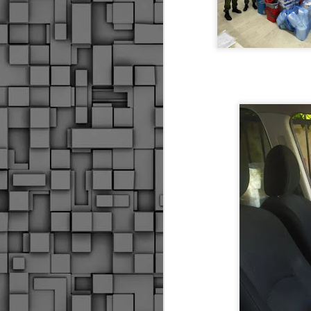
Δήμος Κοζάνης :
JUN
Αναμνηστικά
7