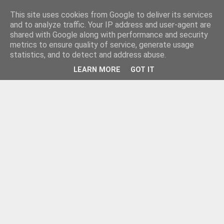
This site uses cookies from Google to deliver its services
and to analyze traffic. Your IP address and user-agent are
shared with Google along with performance and security
metrics to ensure quality of service, generate usage
statistics, and to detect and address abuse.
LEARN MORE
GOT IT