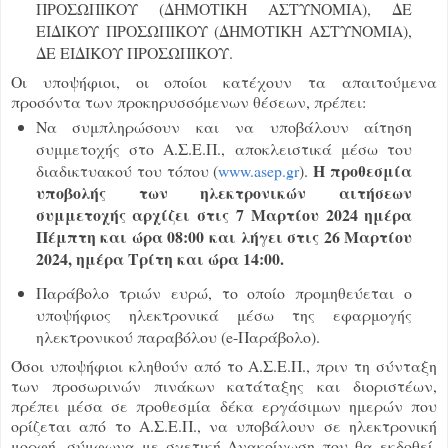
ΠΡΟΣΩΠΙΚΟΥ (ΔΗΜΟΤΙΚΗ ΑΣΤΥΝΟΜΙΑ), ΔΕ
ΕΙΔΙΚΟΥ ΠΡΟΣΩΠΙΚΟΥ (ΔΗΜΟΤΙΚΗ ΑΣΤΥΝΟΜΙΑ),
ΔΕ ΕΙΔΙΚΟΥ ΠΡΟΣΩΠΙΚΟΥ.
Οι υποψήφιοι, οι οποίοι κατέχουν τα απαιτούμενα
προσόντα των προκηρυσσόμενων θέσεων, πρέπει:
Να συμπληρώσουν και να υποβάλουν αίτηση
συμμετοχής στο Α.Σ.Ε.Π., αποκλειστικά μέσω του
Η προθεσμία
διαδικτυακού του τόπου (
www.asep.gr
).
υποβολής των ηλεκτρονικών αιτήσεων
συμμετοχής αρχίζει στις 7 Μαρτίου 2024 ημέρα
Πέμπτη και ώρα 08:00 και λήγει στις 26 Μαρτίου
2024, ημέρα Τρίτη και ώρα 14:00.
Παράβολο τριών ευρώ, το οποίο προμηθεύεται ο
υποψήφιος ηλεκτρονικά μέσω της εφαρμογής
ηλεκτρονικού παραβόλου (e-Παράβολο).
Όσοι υποψήφιοι κληθούν από το Α.Σ.Ε.Π., πριν τη σύνταξη
των προσωρινών πινάκων κατάταξης και διοριστέων,
πρέπει μέσα σε προθεσμία δέκα εργάσιμων ημερών που
ορίζεται από το Α.Σ.Ε.Π., να υποβάλουν σε ηλεκτρονική
μορφή, σύμφωνα με σχετική Ανακοίνωση που θα εκδοθεί,