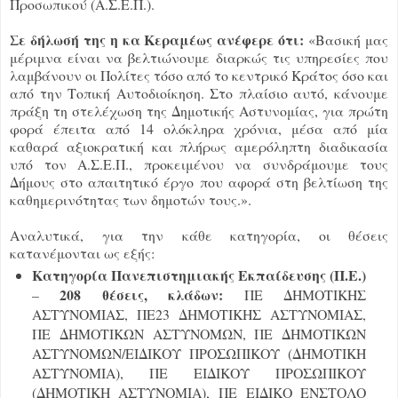
Προσωπικού (Α.Σ.Ε.Π.).
Σε δήλωσή της η κα Κεραμέως ανέφερε ότι:
«Βασική μας
μέριμνα είναι να βελτιώνουμε διαρκώς τις υπηρεσίες που
λαμβάνουν οι Πολίτες τόσο από το κεντρικό Κράτος όσο και
από την Τοπική Αυτοδιοίκηση. Στο πλαίσιο αυτό, κάνουμε
πράξη τη στελέχωση της Δημοτικής Αστυνομίας, για πρώτη
φορά έπειτα από 14 ολόκληρα χρόνια, μέσα από μία
καθαρά αξιοκρατική και πλήρως αμερόληπτη διαδικασία
υπό τον Α.Σ.Ε.Π., προκειμένου να συνδράμουμε τους
Δήμους στο απαιτητικό έργο που αφορά στη βελτίωση της
καθημερινότητας των δημοτών τους.».
Αναλυτικά, για την κάθε κατηγορία, οι θέσεις
κατανέμονται ως εξής:
Κατηγορία Πανεπιστημιακής Εκπαίδευσης (Π.Ε.)
208 θέσεις, κλάδων:
–
ΠΕ ΔΗΜΟΤΙΚΗΣ
ΑΣΤΥΝΟΜΙΑΣ, ΠΕ23 ΔΗΜΟΤΙΚΗΣ ΑΣΤΥΝΟΜΙΑΣ,
ΠΕ ΔΗΜΟΤΙΚΩΝ ΑΣΤΥΝΟΜΩΝ, ΠΕ ΔΗΜΟΤΙΚΩΝ
ΑΣΤΥΝΟΜΩΝ/ΕΙΔΙΚΟΥ ΠΡΟΣΩΠΙΚΟΥ (ΔΗΜΟΤΙΚΗ
ΑΣΤΥΝΟΜΙΑ), ΠΕ ΕΙΔΙΚΟΥ ΠΡΟΣΩΠΙΚΟΥ
(ΔΗΜΟΤΙΚΗ ΑΣΤΥΝΟΜΙΑ), ΠΕ ΕΙΔΙΚΟ ΕΝΣΤΟΛΟ