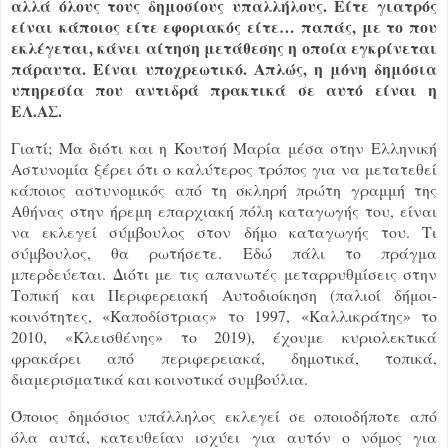
αλλά όλους τους δημοσίους υπαλλήλους. Είτε γιατρός
είναι κάποιος είτε εφοριακός είτε… παπάς, με το που
εκλέγεται, κάνει αίτηση μετάθεσης η οποία εγκρίνεται
πάραυτα. Είναι υποχρεωτικό. Απλώς, η μόνη δημόσια
υπηρεσία που αντιδρά πρακτικά σε αυτό είναι η
ΕΛ.ΑΣ.
Γιατί; Μα διότι και η Κουτσή Μαρία μέσα στην Ελληνική
Αστυνομία ξέρει ότι ο καλύτερος τρόπος για να μετατεθεί
κάποιος αστυνομικός από τη σκληρή πρώτη γραμμή της
Αθήνας στην ήρεμη επαρχιακή πόλη καταγωγής του, είναι
να εκλεγεί σύμβουλος στον δήμο καταγωγής του. Τι
σύμβουλος, θα ρωτήσετε. Εδώ πάλι το πράγμα
μπερδεύεται. Διότι με τις απανωτές μεταρρυθμίσεις στην
Τοπική και Περιφερειακή Αυτοδιοίκηση (παλιοί δήμοι-
κοινότητες, «Καποδίστριας» το 1997, «Καλλικράτης» το
2010, «Κλεισθένης» το 2019), έχουμε κυριολεκτικά
φρακάρει από περιφερειακά, δημοτικά, τοπικά,
διαμερισματικά και κοινοτικά συμβούλια.
Όποιος δημόσιος υπάλληλος εκλεγεί σε οποιοδήποτε από
όλα αυτά, κατευθείαν ισχύει για αυτόν ο νόμος για