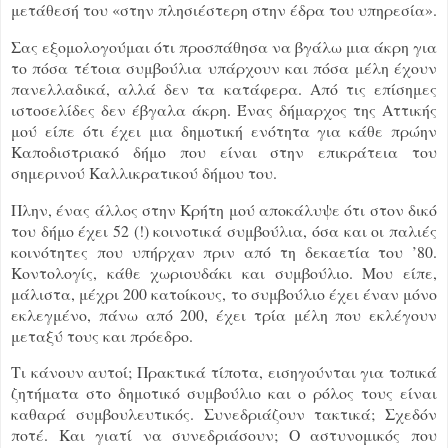
μετάθεσή του «στην πλησιέστερη στην έδρα του υπηρεσία».
Σας εξομολογούμαι ότι προσπάθησα να βγάλω μια άκρη για
το πόσα τέτοια συμβούλια υπάρχουν και πόσα μέλη έχουν
πανελλαδικά, αλλά δεν τα κατάφερα. Από τις επίσημες
ιστοσελίδες δεν έβγαλα άκρη. Ένας δήμαρχος της Αττικής
μού είπε ότι έχει μια δημοτική ενότητα για κάθε πρώην
Καποδιστριακό δήμο που είναι στην επικράτεια του
σημερινού Καλλικρατικού δήμου του.
Πλην, ένας άλλος στην Κρήτη μού αποκάλυψε ότι στον δικό
του δήμο έχει 52 (!) κοινοτικά συμβούλια, όσα και οι παλιές
κοινότητες που υπήρχαν πριν από τη δεκαετία του ’80.
Κοντολογίς, κάθε χωριουδάκι και συμβούλιο. Μου είπε,
μάλιστα, μέχρι 200 κατοίκους, το συμβούλιο έχει έναν μόνο
εκλεγμένο, πάνω από 200, έχει τρία μέλη που εκλέγουν
μεταξύ τους και πρόεδρο.
Τι κάνουν αυτοί; Πρακτικά τίποτα, εισηγούνται για τοπικά
ζητήματα στο δημοτικό συμβούλιο και ο ρόλος τους είναι
καθαρά συμβουλευτικός. Συνεδριάζουν τακτικά; Σχεδόν
ποτέ. Και γιατί να συνεδριάσουν; Ο αστυνομικός που