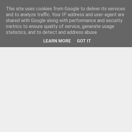
This site uses cookies from Google to deliver its services
and to analyze traffic. Your IP address and user-agent are
shared with Google along with performance and security
metrics to ensure quality of service, generate usage
statistics, and to detect and address abuse.
LEARN MORE
GOT IT