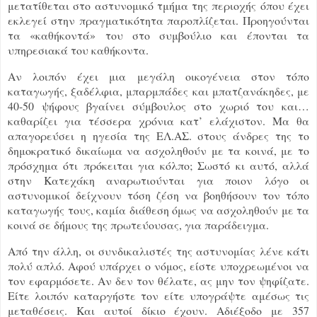
μετατίθεται στο αστυνομικό τμήμα της περιοχής όπου έχει
εκλεγεί στην πραγματικότητα παροπλίζεται. Προηγούνται
τα «καθήκοντά» του στο συμβούλιο και έπονται τα
υπηρεσιακά του καθήκοντα.
Αν λοιπόν έχει μια μεγάλη οικογένεια στον τόπο
καταγωγής, ξαδέλφια, μπαρμπάδες και μπατζανάκηδες, με
40-50 ψήφους βγαίνει σύμβουλος στο χωριό του και…
καθαρίζει για τέσσερα χρόνια κατ’ ελάχιστον. Μα θα
απαγορεύσει η ηγεσία της ΕΛ.ΑΣ. στους άνδρες της το
δημοκρατικό δικαίωμα να ασχοληθούν με τα κοινά, με το
πρόσχημα ότι πρόκειται για κόλπο; Σωστό κι αυτό, αλλά
στην Κατεχάκη αναρωτιούνται για ποιον λόγο οι
αστυνομικοί δείχνουν τόση ζέση να βοηθήσουν τον τόπο
καταγωγής τους, καμία διάθεση όμως να ασχοληθούν με τα
κοινά σε δήμους της πρωτεύουσας, για παράδειγμα.
Από την άλλη, οι συνδικαλιστές της αστυνομίας λένε κάτι
πολύ απλό. Αφού υπάρχει ο νόμος, είστε υποχρεωμένοι να
τον εφαρμόσετε. Αν δεν τον θέλατε, ας μην τον ψηφίζατε.
Είτε λοιπόν καταργήστε τον είτε υπογράψτε αμέσως τις
μεταθέσεις. Και αυτοί δίκιο έχουν. Αδιέξοδο με 357