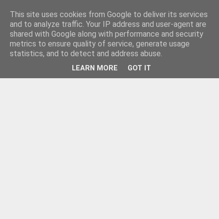
This site uses cookies from Google to deliver its services
and to analyze traffic. Your IP address and user-agent are
shared with Google along with performance and security
metrics to ensure quality of service, generate usage
statistics, and to detect and address abuse.
LEARN MORE
GOT IT