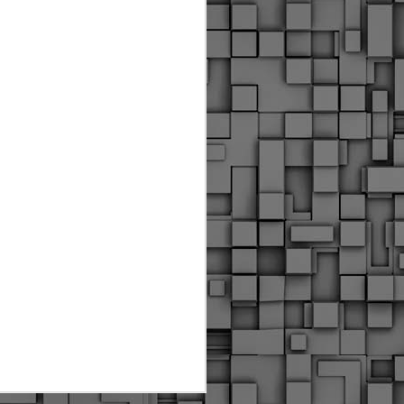
ύς αστυνομικούς, οι οποίοι έχουν
οβλεπόμενη εκπαίδευσή τους και
βουν καθήκοντα.
ιμασίας, ο Δήμος παρέλαβε τρία
 τα οποία θα χρησιμοποιούνται για
καθημερινές μετακινήσεις των
.
Δημοτική Αστυνομία
MAY
Θεσσαλονίκης:
25