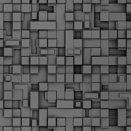
Σ
σ
φ
α
μ
φ
δ
M
Θ
ο
«
δ
ε
M