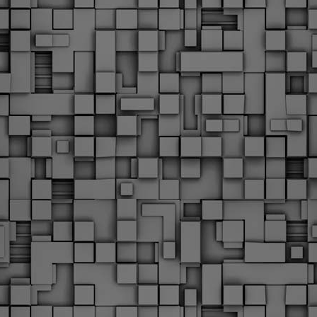
υνεχίζονται οι ορκωμοσίες των νέων Δημοτικών Αστυνομικών
ε δήμους της χώρας. Το Dimastin, αναζητεί σχετικό
ωτογραφικό υλικό στο διαδίκτυο και σας το παρουσιάζει σε
υτή την ανάρτηση. Επίσης, σας καλούμε, αν διαπιστώσετε ότι
ας έχουν "ξεφύγει" ορκωμοσίες, μπορείτε να στέλνετε το
ωτογραφικό τους υλικό στο dimasthes@gmail.gr ώστε να το
ημοσιεύουμε εδώ, άμεσα.
Θεσσαλονίκη: Ορκίστηκαν οι 75 νέοι δημοτικοί
AR
αστυνομικοί – Τι τους ζήτησε ο Αγγελούδης
18
Ενισχύεται το έργο της δημοτικής αστυνομίας στο δήμο
εσσαλονίκης καθώς το πρωί της Τετάρτης 18 Μαρτίου
ρκίστηκαν οι 75 νέοι δημοτικοί αστυνομικοί.
Με αυτούς, σε λίγους μήνες αποκτά ένα ισχυρό σώμα η
ημοτική αστυνομία. Θα είναι πιο κοντά στον πολίτη. Είχα την
υκαιρία να είμαι σήμερα στην ορκωμοσία τους.
Ξεκίνησαν εδώ και μια εβδομάδα οι αφίξεις των
AR
νεοπροσληφθέντων Δημοτικών Αστυνομικών στους
17
δήμους και οι ορκωμοσίες τους - Πλήρες