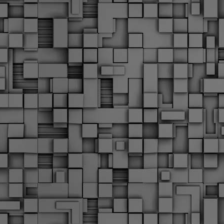
Διοικητικά πρόστιμα
ύψους 11.350€ σε
εργολάβους για
παραβάσεις σε έργα
Ο.Κ.Ω
Η Δημοτική Αστυνομία
Θεσσαλονίκης βεβαίωσε κατά
τις προηγούμενες ημέρες
πρόστιμα για 11 διοικητικές
παραβάσεις που έλαβαν
χώρα κατά τη διάρκεια
εργασιών από εργολαβικά
συνεργεία και οι οποίες
αφορούσαν εκτέλεση
εργασιών χωρίς νόμιμη
σήμανση και στην απόθεση
υλικών – εργαλείων εκτός του
προβλεπόμενου εργοταξίου.