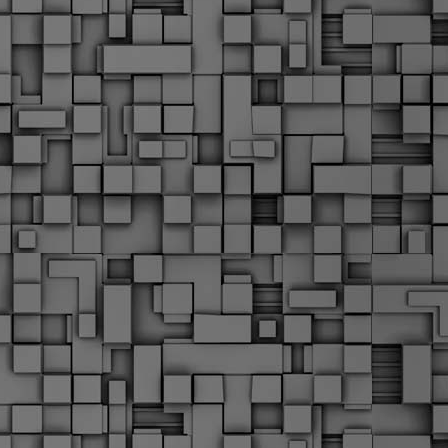
Μ
Ν
Α
χ
φ
υ
α
εί
M
Τ
κ
Δ
ζ
F