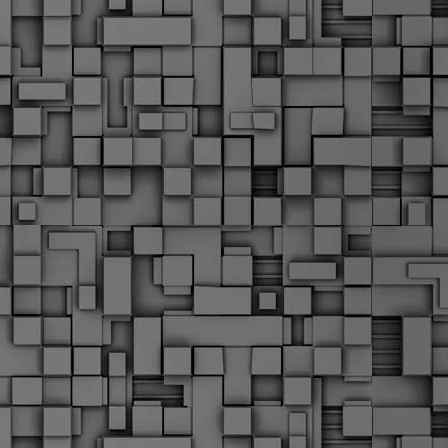
α
δ
α
Τ
ε
Π
ε
δ
F
►
F