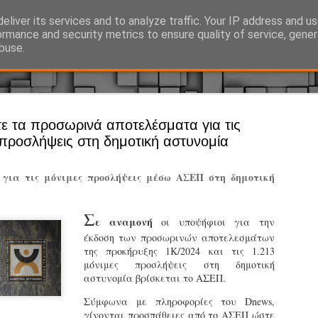
eliver its services and to analyze traffic. Your IP address and u
Ό, τι συμβαίνει γύρω από τη Δημοτική Αστυνομία, την τοπική αυτ
ormance and security metrics to ensure quality of service, gene
buse.
Άργος - Δη
ε τα προσωρινά αποτελέσματα για τις
JUL
 προσλήψεις στη δημοτική αστυνομία
Με σκούτε
29
προσωπικό
για τις μόνιμες προσλήψεις μέσω ΑΣΕΠ στη δημοτική
αρμοδιότη
Ξεκινά επίσημα η λειτο
Σ
ε αναμονή
οι υποψήφιοι για την
Η Δημοτική Αστυνομία σ
έκδοση των προσωρινών αποτελεσμάτων
καθώς από την 1η Αυγού
της προκήρυξης 1Κ/2024 και τις 1.213
επιχειρησιακή λειτουργ
μόνιμες προσλήψεις στη δημοτική
παρουσία του Δήμου στου
αστυνομία βρίσκεται το ΑΣΕΠ.
χώρους.
Σύμφωνα με πληροφορίες του Dnews,
Η νέα υπηρεσία θα στε
γίνονται προσπάθειες από το ΑΣΕΠ ώστε