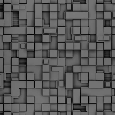
Φωτογραφικό ρεπορτάζ
εγάλες μέρες ζει ο "οργανισμός" της Δημοτικής Αστυνομίας!
α θυμίσουμε ότι κανονικές προσλήψεις στην Δημοτική
στυνομία έχουν να γίνουν από το 2010. Δεκαέξι ολόκληρα
ρόνια! Και βέβαια, ακόμη και με αυτές τις προσλήψεις, δεν
τάνουμε ούτε τα 2/3 των Δημοτικών Αστυνομικών που
πηρετούσαν το 2013 προ της κατάργησης της υπηρεσίας με
πόφαση του σημερινού πρωθυπουργού Κυριάκου Μητσοτάκη. Ας
ναι...
Δημοτική Αστυνομία Θεσσαλονίκης: Διμηνιαίος
AR
απολογισμός ελέγχων τήρησης νομοθεσίας
2
δεσποζόμενων Ζώων συντροφιάς
ον απολογισμό των δράσεων ελέγχου για τα ζώα συντροφιάς
ατά το δίμηνο Ιανουαρίου – Φεβρουαρίου 2026 παρουσιάζει η
ημοτική Αστυνομία Θεσσαλονίκης, με στόχο την προστασία των
ώων και την ομαλή συμβίωση στην πόλη.
ΣτΕ: Οριστική απόρριψη της επαναφοράς του 13ου
EB
και 14ου μισθού για τους δημοσίους υπαλλήλους
18