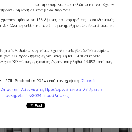
εκπαιδευμένους δημοτικο
τα προσωρινά αποτελέσματα να έχουν
ήδη ολοκληρώσει την πρ
εμβρίου, δηλαδή σε ένα μήνα περίπου.
είναι έτοιμοι να αναλά
γματοποιηθούν σε 158 δήμους και αφορά τις εκπαιδευτικές
ι ΔΕ (Δευτεροβάθμια) ενώ η προκήρυξη κάνει δεκτά όλα τα
Στο πλαίσιο της προετο
ολοκαίνουργια σκούτερ,
τις περιπολίες και τις 
στελεχών της υπηρεσίας
 για 208 θέσεις εργασίας έχουν υποβληθεί 5.626 αιτήσεις
Ε για 218 προσλήψεις έχουν υποβληθεί 2.970 αιτήσεις
Ε για 787 θέσεις εργασίας έχουν υποβληθεί 13.092 αιτήσεις
ηκε
27th September 2024
από τον χρήστη
Dimastin
Δημοτική Αστυνομία
Προσωρινά αποτελέσματα
προκήρυξη 1Κ/2024
προσλήψεις
Απολογισμός των
Δημοτική Αστυνομία
JUN
JUN
ελέγχων σε ιδιοκτήτες
Θεσσαλονίκης: Ένταση
4
4