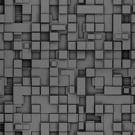
Με την απόφαση αυτή, το ΣτΕ απορρίπτει οριστικά τις
ξιώσεις των δημοσίων υπαλλήλων για επαναφορά των
ώρων, επικυρώνοντας την τρέχουσα κατάσταση παρά τις
ντιδράσεις της ΑΔΕΔΥ
ο ΣτΕ απέρριψε οριστικά την προσφυγή της ΑΔΕΔΥ και ενός
κπαιδευτικού για την επαναφορά των δώρων Χριστουγέννων,
άσχα και θερινής άδειας (13ος και 14ος μισθός) στους
ργαζόμενους του δημόσιου τομέα, κλείνοντας μια μακρά
ιαμάχη δεκαετιών που αφορούσε τις μνημονιακές περικοπές.
Εγγύκλιος ΥΠ.ΕΣ: Προκήρυξη 1Κ/2024 -
EB
Γνωστοποίηση έκδοσης οριστικών αποτελεσμάτων –
4
Παροχή οδηγιών.
 Δείτε/κατεβάστε την πολυαναμενόμενη εγκύκλιο του Υπ.
Με διαρροή 2 μέρες πριν την στάση εργασίας
EB
ενημερώνει το ΣτΕ για την απόρριψη της επαναφοράς
1