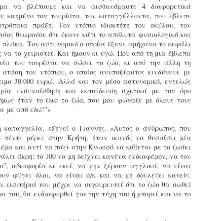
Με την απόφαση αυτή, το ΣτΕ απορρίπτει οριστικά τις
μα να βλέπουμε και να αισθανόμαστε 4 διαφορετικά
ξιώσεις των δημοσίων υπαλλήλων για επαναφορά των
ν καημένο τον τουρίστα, τον καταγγέλλοντα, που έβλεπε
ώρων, επικυρώνοντας την τρέχουσα κατάσταση παρά τις
οτρόπαια πράξη. Τον ντόπιο ιδιοκτήτη του σκύλου, τον
ντιδράσεις της ΑΔΕΔΥ
οίος θεωρούσε ότι έκανε κάτι το απόλυτα φυσιολογικό και
ε πλάκα. Τον αστυνομικό ο οποίος έξυνε αμήχανα το κεφάλι
ο ΣτΕ απέρριψε οριστικά την προσφυγή της ΑΔΕΔΥ και ενός
 να το χειριστεί. Και ήμουν κι εγώ. Που από τη μια έβλεπα
κπαιδευτικού για την επαναφορά των δώρων Χριστουγέννων,
νία του τουρίστα να σώσει το ζώο, κι από την άλλη τη
άσχα και θερινής άδειας (13ος και 14ος μισθός) στους
στάση του ντόπιου, ο οποίος ανυποψίαστος κινδύνευε με
ργαζόμενους του δημόσιου τομέα, κλείνοντας μια μακρά
τιμο 30.000 ευρώ. Αλλά και τον μέσο αστυνομικό, εντελώς
ιαμάχη δεκαετιών που αφορούσε τις μνημονιακές περικοπές.
αμία ενσυναίσθηση και εκπαίδευση σχετικά με τον όρο
Εγγύκλιος ΥΠ.ΕΣ: Προκήρυξη 1Κ/2024 -
EB
 όμως ήταν το ίδιο το ζώο, που μου φώναζε με όλους τους
Γνωστοποίηση έκδοσης οριστικών αποτελεσμάτων –
4
ρε με από εδώ!”»
Παροχή οδηγιών.
 Δείτε/κατεβάστε την πολυαναμενόμενη εγκύκλιο του Υπ.
 καταγγελία, εξηγεί ο Γιάννης. «Αυτός ο άνθρωπος, που
ι πέντε μέρες στην Κρήτη, ήταν ικανός να θυσιάσει μία
μέρα και αντί να πάει στην Κνωσσό να κάθεται με το ζωάκι
άλει άκρη: το 100 να μη δείχνει κανένα ενδιαφέρον, να του
ο”, αδιαφορία κι εκεί, να μην ξέρουν αγγλικά, να είναι
υν φύγει όλοι, να είναι σ/κ και να μη δουλεύει κανείς.
 εισιτήριά του μέχρι να σιγουρευτεί ότι το ζώο θα σωθεί
α του, θα ενδιαφερθεί για την τύχη του ή μπορεί και να το
Με διαρροή 2 μέρες πριν την στάση εργασίας
EB
ενημερώνει το ΣτΕ για την απόρριψη της επαναφοράς
1