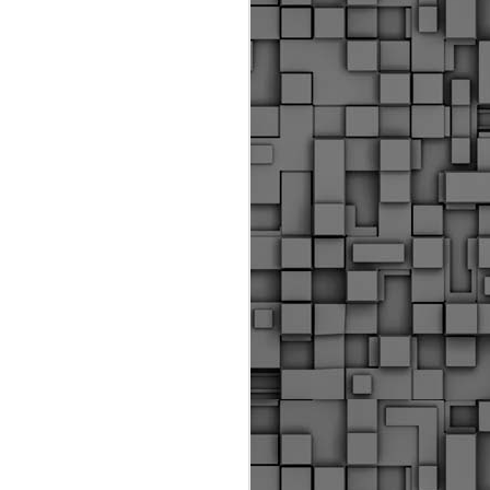
Διοικητικά πρόστιμα
ύψους 11.350€ σε
εργολάβους για
παραβάσεις σε έργα
Ο.Κ.Ω
Η Δημοτική Αστυνομία
Θεσσαλονίκης βεβαίωσε κατά
τις προηγούμενες ημέρες
πρόστιμα για 11 διοικητικές
παραβάσεις που έλαβαν
χώρα κατά τη διάρκεια
εργασιών από εργολαβικά
συνεργεία και οι οποίες
αφορούσαν εκτέλεση
εργασιών χωρίς νόμιμη
σήμανση και στην απόθεση
υλικών – εργαλείων εκτός του
προβλεπόμενου εργοταξίου.