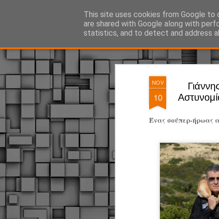
ΔΗΜΟΤΙΚΗ ΑΣΤΥΝΟΜΙΑ, τα νέα!
This site uses cookies from Google to d
are shared with Google along with perf
statistics, and to detect and address a
Magazine
Pages
NOV
Γιάννη
10
Αστυνομία
Ένας σούπερ-ήρωας α