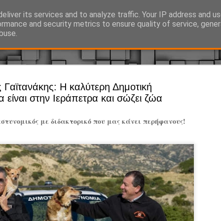
eliver its services and to analyze traffic. Your IP address and u
Ό, τι συμβαίνει γύρω από τη Δημοτική Αστυνομία, την τοπική αυτ
ormance and security metrics to ensure quality of service, gene
buse.
Άργος - Δη
ς Γαϊτανάκης: Η καλύτερη Δημοτική
JUL
 είναι στην Ιεράπετρα και σώζει ζώα
Με σκούτε
29
προσωπικό
στυνομικός με διδακτορικό που μας κάνει περήφανους!
αρμοδιότη
Ξεκινά επίσημα η λειτο
Η Δημοτική Αστυνομία σ
καθώς από την 1η Αυγού
επιχειρησιακή λειτουργ
παρουσία του Δήμου στου
χώρους.
Η νέα υπηρεσία θα στε