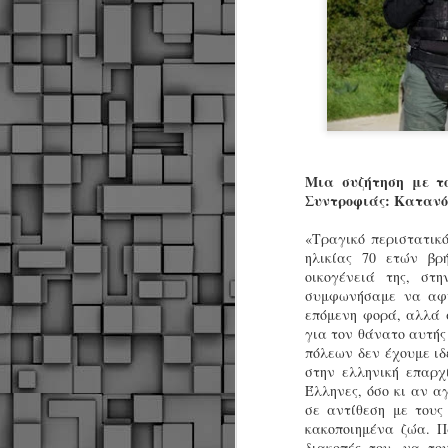
Μια συζήτηση με τ
Συντροφιάς: Κατανόη
«Τραγικό περιστατικ
ηλικίας 70 ετών βρ
οικογένειά της, στ
συμφωνήσαμε να αφή
επόμενη φορά, αλλά α
για τον θάνατο αυτής
πόλεων δεν έχουμε ι
στην ελληνική επαρχ
Έλληνες, όσο κι αν α
σε αντίθεση με τους
Δήμος Κοζάνης :
κακοποιημένα ζώα. Π
JUN
Αναμνηστικά
διακοπές του, να το
7