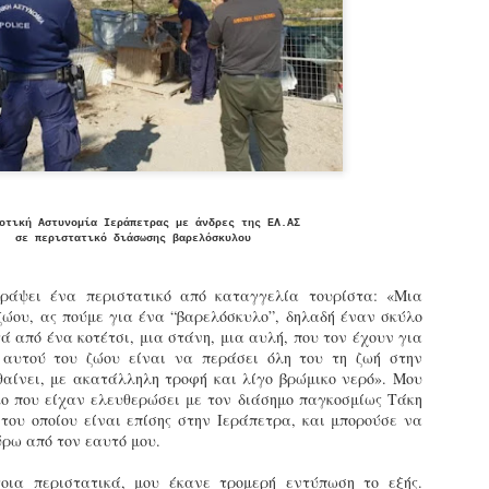
Φωτογραφικό ρεπορτάζ
εγάλες μέρες ζει ο "οργανισμός" της Δημοτικής Αστυνομίας!
α θυμίσουμε ότι κανονικές προσλήψεις στην Δημοτική
στυνομία έχουν να γίνουν από το 2010. Δεκαέξι ολόκληρα
ρόνια! Και βέβαια, ακόμη και με αυτές τις προσλήψεις, δεν
τάνουμε ούτε τα 2/3 των Δημοτικών Αστυνομικών που
πηρετούσαν το 2013 προ της κατάργησης της υπηρεσίας με
πόφαση του σημερινού πρωθυπουργού Κυριάκου Μητσοτάκη. Ας
ναι...
Δημοτική Αστυνομία Θεσσαλονίκης: Διμηνιαίος
AR
απολογισμός ελέγχων τήρησης νομοθεσίας
2
οτική Αστυνομία Ιεράπετρας με άνδρες της ΕΛ.ΑΣ
δεσποζόμενων Ζώων συντροφιάς
σε περιστατικό διάσωσης βαρελόσκυλου
ον απολογισμό των δράσεων ελέγχου για τα ζώα συντροφιάς
ατά το δίμηνο Ιανουαρίου – Φεβρουαρίου 2026 παρουσιάζει η
ράψει ένα περιστατικό από καταγγελία τουρίστα: «Μια
ημοτική Αστυνομία Θεσσαλονίκης, με στόχο την προστασία των
ζώου, ας πούμε για ένα “βαρελόσκυλο”, δηλαδή έναν σκύλο
ώων και την ομαλή συμβίωση στην πόλη.
ά από ένα κοτέτσι, μια στάνη, μια αυλή, που τον έχουν για
 αυτού του ζώου είναι να περάσει όλη του τη ζωή στην
θαίνει, με ακατάλληλη τροφή και λίγο βρώμικο νερό». Μου
κο που είχαν ελευθερώσει με τον διάσημο παγκοσμίως Τάκη
ο του οποίου είναι επίσης στην Ιεράπετρα, και μπορούσε να
ύρω από τον εαυτό μου.
ΣτΕ: Οριστική απόρριψη της επαναφοράς του 13ου
EB
και 14ου μισθού για τους δημοσίους υπαλλήλους
18
οια περιστατικά, μου έκανε τρομερή εντύπωση το εξής.