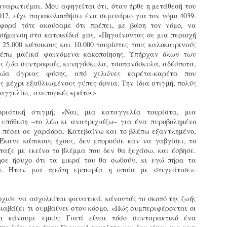
τμήματα δοκιμων Αστυφυλάκων Νάουσας, Γρεβενων
αναρωτιέμαι. Μου αφηγείται ότι, όταν ήρθε η μετάθεσή του
και Μουζακίου το 2ο μέρος της Θεωρητικής
012, είχε παρακολουθήσει ένα σεμινάριο για τον νόμο 4039.
εκπαίδευσης 4/5 - 31/5
φορά τότε ακούσαμε ότι πρέπει, με βάση τον νόμο, να
τη έκδοση εγκυκλιου οδηγιών σχετικά με το χρονοδιάγραμμα
σήμανση στα κατοικίδιά μας. «Πηγαίνοντας σε μια περιοχή
κπαίδευσης (θεωρητικής και πρακτικής) των νεοδιορισθέντων
 25.000 κάτοικους και 10.000 τουρίστες τους καλοκαιρινούς
.Α. της προκήρυξης 1Κ/2024, προχώρησε Τμήμα Εποπτείας
λέπω μαζικά φαινόμενα κακοποίησης. Υπήρχαν όλων των
νθρωπίνου Δυναμικού Δημοτικής Αστυνομίας, της Δ/νσης
ες ζώα συντροφιάς, κυνηγόσκυλα, τσοπανόσκυλα, αδέσποτα,
ροσωπικού Τοπ. Αυτοδιοίκησης, της Γενικής Γραμματείας
ζώα άγριας φύσης, από χελώνες καρέτα-καρέτα που
ημόσιας Διοίκησης του Υπ. Εσωτερικών.
ς μέχρι εξαθλιωμένους γύπες-όρνια. Την ίδια στιγμή, πολύς
Δημοσιέυθηκε στο ΦΕΚ Β' 1682/26-03-2026 η
AR
ταγγελίες, ανεπαρκές κράτος».
Απόφαση 16458 με θέμα;: «Εισαγωγική Εκπαίδευση -
27
Επιμόρφωση του ειδικού ένστολου προσωπικού της
δημοτικής αστυνομίας»
ριστική στιγμή; «Ναι, μια καταγγελία τουρίστα, μια
 υπόθεση –το λέω κι ανατριχιάζω– για ένα πυροβολημένο
ημοσιεύθηκε στο ΦΕΚ Β' 1682/26-03-2026 η Aπόφαση 16458 με
ε πέσει σε χαράδρα. Κατεβαίνω και το βλέπω εξαντλημένο,
ίτλο: «Εισαγωγική Εκπαίδευση - Επιμόρφωση του ειδικού
 Έκανε κάποιους ήχους, δεν μπορούσε καν να γαβγίσει, το
νστολου προσωπικού της δημοτικής αστυνομίας».
ταξε με εκείνο το βλέμμα που δεν θα ξεχάσω, και έσβησε.
ησε ήσυχο ότι τα μικρά του θα σωθούν, κι εγώ πήρα τα
. Ήταν μια πρώτη εμπειρία η οποία με στιγμάτισε».
ρχισε να ασχολείται φανατικά, κάνοντάς το σκοπό της ζωής
Φωτορεπορτάζ από τις ορκωμοσίες των
AR
διαβάζει τι συμβαίνει στον κόσμο. «Πώς συμπεριφέρονται οι
νεοπροσληφθέντων Δημοτιοκών Αστυνομικών
19
(ανανεώνεται συνεχώς)
α κάνουμε εμείς; Γιατί είναι τόσο συνταρακτικό ένα