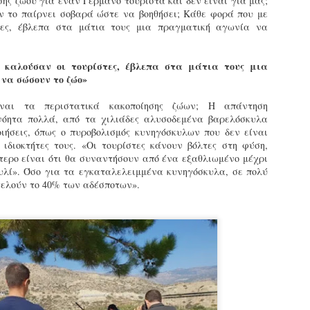
σης ζώου για έναν Γερμανό τουρίστα και δεν είναι για μας;
υνεχίζονται οι ορκωμοσίες των νέων Δημοτικών Αστυνομικών
εν το παίρνει σοβαρά ώστε να βοηθήσει; Κάθε φορά που με
ε δήμους της χώρας. Το Dimastin, αναζητεί σχετικό
τες, έβλεπα στα μάτια τους μια πραγματική αγωνία να
ωτογραφικό υλικό στο διαδίκτυο και σας το παρουσιάζει σε
υτή την ανάρτηση. Επίσης, σας καλούμε, αν διαπιστώσετε ότι
ας έχουν "ξεφύγει" ορκωμοσίες, μπορείτε να στέλνετε το
 καλούσαν οι τουρίστες, έβλεπα στα μάτια τους μια
ωτογραφικό τους υλικό στο dimasthes@gmail.gr ώστε να το
να σώσουν το ζώο»
ημοσιεύουμε εδώ, άμεσα.
ναι τα περιστατικά κακοποίησης ζώων; Η απάντηση
νόητα πολλά, από τα χιλιάδες αλυσοδεμένα βαρελόσκυλα
Θεσσαλονίκη: Ορκίστηκαν οι 75 νέοι δημοτικοί
AR
οιήσεις, όπως ο πυροβολισμός κυνηγόσκυλων που δεν είναι
αστυνομικοί – Τι τους ζήτησε ο Αγγελούδης
18
 ιδιοκτήτες τους. «Οι τουρίστες κάνουν βόλτες στη φύση,
Ενισχύεται το έργο της δημοτικής αστυνομίας στο δήμο
ότερο είναι ότι θα συναντήσουν από ένα εξαθλιωμένο μέχρι
εσσαλονίκης καθώς το πρωί της Τετάρτης 18 Μαρτίου
υλί». Όσο για τα εγκαταλελειμμένα κυνηγόσκυλα, σε πολύ
ρκίστηκαν οι 75 νέοι δημοτικοί αστυνομικοί.
τελούν το 40% των αδέσποτων».
Με αυτούς, σε λίγους μήνες αποκτά ένα ισχυρό σώμα η
ημοτική αστυνομία. Θα είναι πιο κοντά στον πολίτη. Είχα την
υκαιρία να είμαι σήμερα στην ορκωμοσία τους.
Ξεκίνησαν εδώ και μια εβδομάδα οι αφίξεις των
AR
νεοπροσληφθέντων Δημοτικών Αστυνομικών στους
17
δήμους και οι ορκωμοσίες τους - Πλήρες