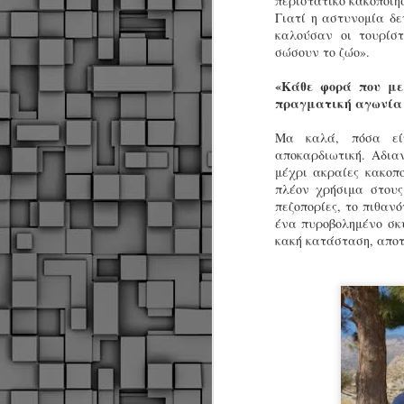
περιστατικό κακοποίη
Σ
Γιατί η αστυνομία δ
σ
καλούσαν οι τουρίσ
φ
σώσουν το ζώο».
α
μ
«Κάθε φορά που με
φ
πραγματική αγωνία 
δ
Μα καλά, πόσα εί
αποκαρδιωτική. Αδια
M
μέχρι ακραίες κακοπ
πλέον χρήσιμα στους
πεζοπορίες, το πιθαν
Θ
ένα πυροβολημένο σκ
ο
κακή κατάσταση, απο
«
δ
ε
M