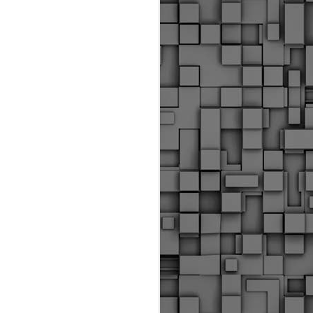
ύς αστυνομικούς, οι οποίοι έχουν
οβλεπόμενη εκπαίδευσή τους και
βουν καθήκοντα.
ιμασίας, ο Δήμος παρέλαβε τρία
 τα οποία θα χρησιμοποιούνται για
καθημερινές μετακινήσεις των
.
Δημοτική Αστυνομία
MAY
Θεσσαλονίκης:
25