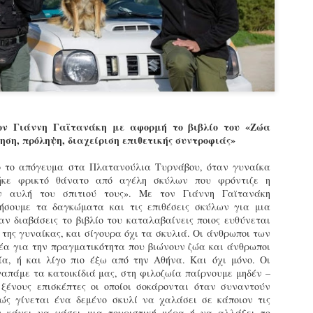
εκπαιδευμένους δημοτικο
ήδη ολοκληρώσει την πρ
είναι έτοιμοι να αναλά
Στο πλαίσιο της προετο
ολοκαίνουργια σκούτερ,
τις περιπολίες και τις 
στελεχών της υπηρεσίας
ον Γιάννη Γαϊτανάκη με αφορμή το βιβλίο του «Ζώα
ση, πρόληψη, διαχείριση επιθετικής συντροφιάς»
ό το απόγευμα στα Πλατανούλια Τυρνάβου, όταν γυναίκα
ήκε φρικτό θάνατο από αγέλη σκύλων που φρόντιζε η
ην αυλή του σπιτιού τους». Με τον Γιάννη Γαϊτανάκη
σουμε τα δαγκώματα και τις επιθέσεις σκύλων για μια
ν διαβάσεις το βιβλίο του καταλαβαίνεις ποιος ευθύνεται
 της γυναίκας, και σίγουρα όχι τα σκυλιά. Οι άνθρωποι των
δέα για την πραγματικότητα που βιώνουν ζώα και άνθρωποι
ία, ή και λίγο πιο έξω από την Αθήνα. Και όχι μόνο. Οι
γαπάμε τα κατοικίδιά μας, στη φιλοζωία παίρνουμε μηδέν –
 ξένους επισκέπτες οι οποίοι σοκάρονται όταν συναντούν
Απολογισμός των
Δημοτική Αστυνομία
ώς γίνεται ένα δεμένο σκυλί να χαλάσει σε κάποιον τις
JUN
JUN
ελέγχων σε ιδιοκτήτες
Θεσσαλονίκης: Ένταση
ν κάνει να χάσει μια τουριστική μέρα ή να αλλάξει το
4
4