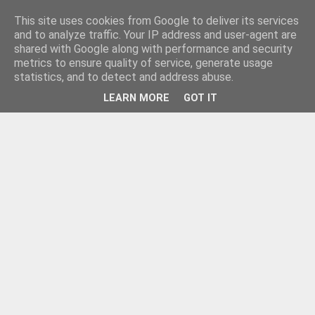
This site uses cookies from Google to deliver its services
and to analyze traffic. Your IP address and user-agent are
shared with Google along with performance and security
metrics to ensure quality of service, generate usage
statistics, and to detect and address abuse.
LEARN MORE
GOT IT