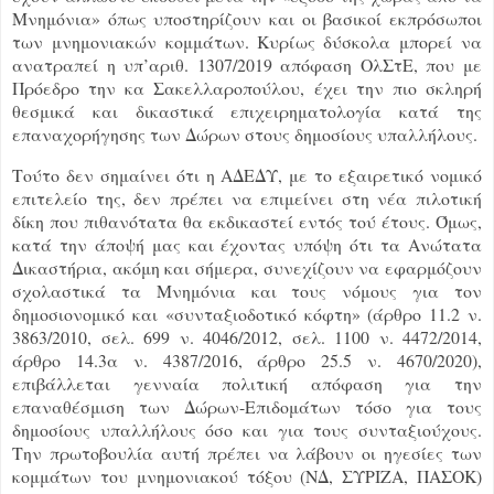
Μνημόνια» όπως υποστηρίζουν και οι βασικοί εκπρόσωποι
των μνημονιακών κομμάτων. Κυρίως δύσκολα μπορεί να
ανατραπεί η υπ’αριθ. 1307/2019 απόφαση ΟλΣτΕ, που με
Πρόεδρο την κα Σακελλαροπούλου, έχει την πιο σκληρή
θεσμικά και δικαστικά επιχειρηματολογία κατά της
επαναχορήγησης των Δώρων στους δημοσίους υπαλλήλους.
Τούτο δεν σημαίνει ότι η ΑΔΕΔΥ, με το εξαιρετικό νομικό
επιτελείο της, δεν πρέπει να επιμείνει στη νέα πιλοτική
δίκη που πιθανότατα θα εκδικαστεί εντός τού έτους. Όμως,
κατά την άποψή μας και έχοντας υπόψη ότι τα Ανώτατα
Δικαστήρια, ακόμη και σήμερα, συνεχίζουν να εφαρμόζουν
σχολαστικά τα Μνημόνια και τους νόμους για τον
δημοσιονομικό και «συνταξιοδοτικό κόφτη» (άρθρο 11.2 ν.
3863/2010, σελ. 699 ν. 4046/2012, σελ. 1100 ν. 4472/2014,
άρθρο 14.3α ν. 4387/2016, άρθρο 25.5 ν. 4670/2020),
επιβάλλεται γενναία πολιτική απόφαση για την
επαναθέσμιση των Δώρων-Επιδομάτων τόσο για τους
δημοσίους υπαλλήλους όσο και για τους συνταξιούχους.
Την πρωτοβουλία αυτή πρέπει να λάβουν οι ηγεσίες των
κομμάτων του μνημονιακού τόξου (ΝΔ, ΣΥΡΙΖΑ, ΠΑΣΟΚ)