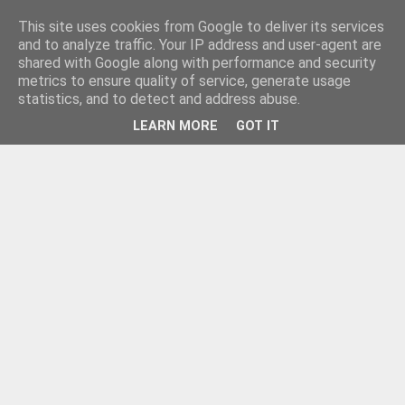
This site uses cookies from Google to deliver its services
and to analyze traffic. Your IP address and user-agent are
shared with Google along with performance and security
metrics to ensure quality of service, generate usage
statistics, and to detect and address abuse.
LEARN MORE
GOT IT