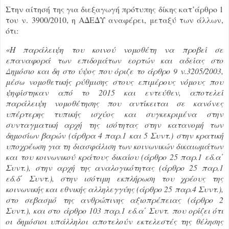
Στην αίτησή της για διεξαγωγή πρότυπης δίκης κατ’άρθρο 1
του ν. 3900/2010, η ΑΔΕΔΥ αναφέρει, μεταξύ των άλλων,
ότι:
«Η παράλειψη του κοινού νομοθέτη να προβεί σε
επαναφορά των επιδομάτων εορτών και αδείας στο
Δημόσιο και δη στο ύψος που όριζε το άρθρο 9 ν.3205/2003,
μέσω νομοθετικής ρύθμισης στους επιμέρους νόμους που
ψηφίστηκαν από το 2015 και εντεύθεν, αποτελεί
παράλειψη νομοθέτησης που αντίκειται σε κανόνες
υπέρτερης τυπικής ισχύος και συγκεκριμένα στην
συνταγματική αρχή της ισότητας στην κατανομή των
δημοσίων βαρών (άρθρα 4 παρ.1 και 5 Συντ.) στην κρατική
υποχρέωση για τη διασφάλιση των κοινωνικών δικαιωμάτων
και του κοινωνικού κράτους δικαίου (άρθρο 25 παρ.1 εδ.α΄
Συντ.), στην αρχή της αναλογικότητας (άρθρο 25 παρ.1
εδ.δ΄ Συντ.), στην ισότιμη εκπλήρωση του χρέους της
κοινωνικής και εθνικής αλληλεγγύης (άρθρο 25 παρ.4 Συντ.),
στο σεβασμό της ανθρώπινης αξιοπρέπειας (άρθρο 2
Συντ.), και στο άρθρο 103 παρ.1 εδ.α΄ Συντ. που ορίζει ότι
οι δημόσιοι υπάλληλοι αποτελούν εκτελεστές της θέλησης