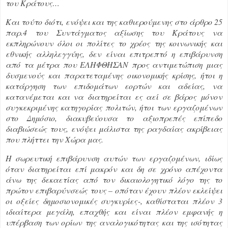
του Κράτους…
Και τούτο διότι, ενόψει και της καθιερούμενης στο άρθρο 25
παρ.4 του Συντάγματος αξίωσης του Κράτους να
εκπληρώνουν όλοι οι πολίτες το χρέος της κοινωνικής και
εθνικής αλληλεγγύης, δεν είναι επιτρεπτό η επιβάρυνση
από τα μέτρα που ΕΛΗΦΘΗΣΑΝ προς αντιμετώπιση μιας
δυσμενούς και παρατεταμένης οικονομικής κρίσης, ήτοι η
κατάργηση των επιδομάτων εορτών και αδείας, να
κατανέμεται και να διατηρείται ες αεί σε βάρος μόνον
συγκεκριμένης κατηγορίας πολιτών, ήτοι των εργαζομένων
στο Δημόσιο, διακυβεύουσα το αξιοπρεπές επίπεδο
διαβιώσεώς τους, ενόψει μάλιστα της ραγδαίας ακρίβειας
που πλήττει την Χώρα μας.
Η σωρευτική επιβάρυνση αυτών των εργαζομένων, ιδίως
όταν διατηρείται επί μακρόν και δη σε χρόνο απέχοντα
άνω της δεκαετίας από τον δικαιολογητικό λόγο της το
πρώτον επιβαρύνσεώς τους – οπόταν έχουν πλέον εκλείψει
οι οξείες δημοσιονομικές συγκυρίες-, καθίσταται πλέον 3
ιδιαίτερα μεγάλη, επαχθής και είναι πλέον εμφανής η
υπέρβαση των ορίων της αναλογικότητας και της ισότητας