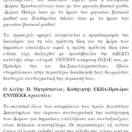
-Δώρου Χριστουγέννων ίσου με τον μηνιαίο βασικό μισθό,
-Δώρου Πάσχα ίσου με το ήμισυ του μηνιαίου βασικού
μισθού και -Επιδόματος Αδείας ίσου με το ήμισυ του
μηνιαίου βασικού μισθού.
Τις προσεχείς ημέρες αναμένεται ο προσδιορισμός της
δικασίμου για τη νέα πρότυπη δίκη για τα Δώρα των
δημοσίων υπαλλήλων αφού η πρώτη πρότυπη δίκη (που
επίσης είχε διεξαχθεί με πρωτοβουλία της ΑΔΕΔΥ)
κατέληξε στην υπ’αριθ. 1307/2019 απόφαση ΟλΣτΕ που, με
Πρόεδρο την κα Αικ.Σακελλαροπούλου, έβαλε
«ταφόπλακα» στην περαιτέρω διεκδίκησή τους θεωρώντας
δυστυχώς συνταγματική την περικοπή τους.
Ο Αλέξης Π. Μητρόπουλος, Καθηγητής ΕΚΠΑ-Πρόεδρος
ΕΝΥΠΕΚΚ σχολιάζει:
Το σκεπτικό όλων των αποφάσεων των τριών Ανωτάτων
Δικαστηρίων που έκριναν συνταγματική την κατάργηση
των Δώρων για δημοσίους υπαλλήλους και συνταξιούχους
είναι δύσκολα αναστρέψιμο. Οι περισσότερες εξ αυτών
έχουν άλλωστε εκδοθεί μετά την «έξοδο της χώρας από τα