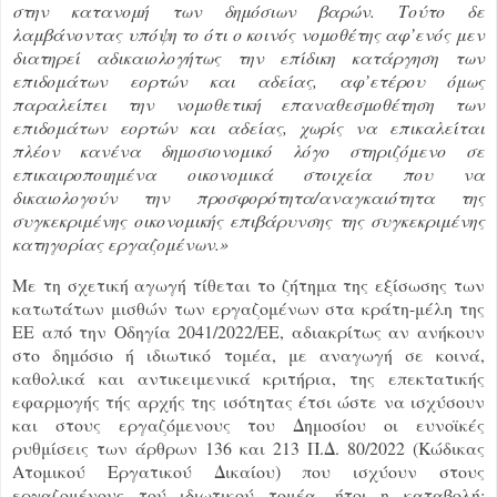
στην κατανομή των δημόσιων βαρών. Τούτο δε
λαμβάνοντας υπόψη το ότι ο κοινός νομοθέτης αφ’ενός μεν
διατηρεί αδικαιολογήτως την επίδικη κατάργηση των
επιδομάτων εορτών και αδείας, αφ’ετέρου όμως
παραλείπει την νομοθετική επαναθεσμοθέτηση των
επιδομάτων εορτών και αδείας, χωρίς να επικαλείται
πλέον κανένα δημοσιονομικό λόγο στηριζόμενο σε
επικαιροποιημένα οικονομικά στοιχεία που να
δικαιολογούν την προσφορότητα/αναγκαιότητα της
συγκεκριμένης οικονομικής επιβάρυνσης της συγκεκριμένης
κατηγορίας εργαζομένων.»
Με τη σχετική αγωγή τίθεται το ζήτημα της εξίσωσης των
κατωτάτων μισθών των εργαζομένων στα κράτη-μέλη της
ΕΕ από την Οδηγία 2041/2022/ΕΕ, αδιακρίτως αν ανήκουν
στο δημόσιο ή ιδιωτικό τομέα, με αναγωγή σε κοινά,
καθολικά και αντικειμενικά κριτήρια, της επεκτατικής
εφαρμογής τής αρχής της ισότητας έτσι ώστε να ισχύσουν
και στους εργαζόμενους του Δημοσίου οι ευνοϊκές
ρυθμίσεις των άρθρων 136 και 213 Π.Δ. 80/2022 (Κώδικας
Ατομικού Εργατικού Δικαίου) που ισχύουν στους
εργαζομένους τού ιδιωτικού τομέα, ήτοι η καταβολή: