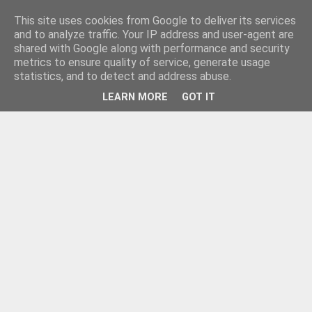
This site uses cookies from Google to deliver its services
and to analyze traffic. Your IP address and user-agent are
shared with Google along with performance and security
metrics to ensure quality of service, generate usage
statistics, and to detect and address abuse.
LEARN MORE
GOT IT