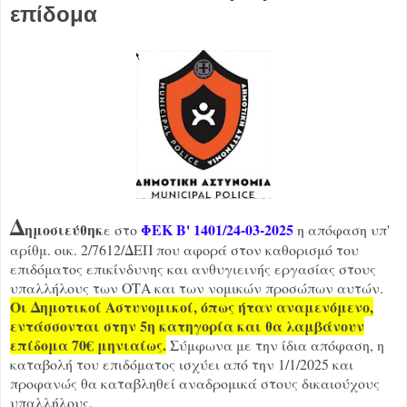
επίδομα
Δ
ημοσιεύθηκ
ΦΕΚ Β' 1401/24-03-2025
ε στο
η απόφαση υπ'
αρίθμ. οικ. 2/7612/ΔΕΠ που αφορά στον καθορισμό του
επιδόματος επικίνδυνης και ανθυγιεινής εργασίας στους
υπαλλήλους των ΟΤΑ και των νομικών προσώπων αυτών.
Οι Δημοτικοί Αστυνομικοί, όπως ήταν αναμενόμενο,
εντάσσονται στην 5η κατηγορία και θα λαμβάνουν
επίδομα 70€ μηνιαίως.
Σύμφωνα με την ίδια απόφαση, η
καταβολή του επιδόματος ισχύει από την 1/1/2025 και
προφανώς θα καταβληθεί αναδρομικά στους δικαιούχους
υπαλλήλους.