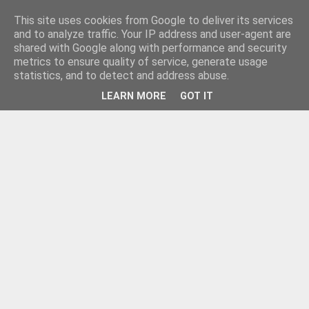
This site uses cookies from Google to deliver its services
and to analyze traffic. Your IP address and user-agent are
shared with Google along with performance and security
metrics to ensure quality of service, generate usage
statistics, and to detect and address abuse.
LEARN MORE
GOT IT