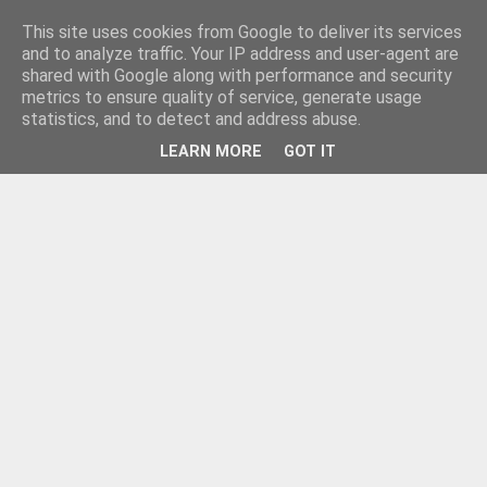
This site uses cookies from Google to deliver its services
and to analyze traffic. Your IP address and user-agent are
shared with Google along with performance and security
metrics to ensure quality of service, generate usage
statistics, and to detect and address abuse.
LEARN MORE
GOT IT