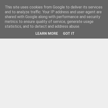
This site uses cookies from Google to deliver its services
and to analyze traffic. Your IP address and user-agent are
shared with Google along with performance and security
metrics to ensure quality of service, generate usage
statistics, and to detect and address abuse.
LEARN MORE
GOT IT