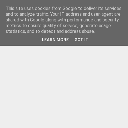
This site uses cookies from Google to deliver its services
and to analyze traffic. Your IP address and user-agent are
shared with Google along with performance and security
metrics to ensure quality of service, generate usage
statistics, and to detect and address abuse.
LEARN MORE
GOT IT