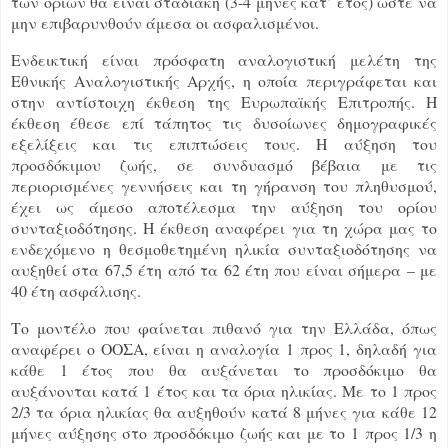
των ορίων θα είναι σταδιακή (3-4 μήνες κατ’ έτος) ώστε να
μην επιβαρυνθούν άμεσα οι ασφαλισμένοι.
Ενδεικτική είναι πρόσφατη αναλογιστική μελέτη της
Εθνικής Αναλογιστικής Αρχής, η οποία περιγράφεται και
στην αντίστοιχη έκθεση της Ευρωπαϊκής Επιτροπής. Η
έκθεση έθεσε επί τάπητος τις δυσοίωνες δημογραφικές
εξελίξεις και τις επιπτώσεις τους. Η αύξηση του
προσδόκιμου ζωής, σε συνδυασμό βέβαια με τις
περιορισμένες γεννήσεις και τη γήρανση του πληθυσμού,
έχει ως άμεσο αποτέλεσμα την αύξηση του ορίου
συνταξιοδότησης. Η έκθεση αναφέρει για τη χώρα μας το
ενδεχόμενο η θεσμοθετημένη ηλικία συνταξιοδότησης να
αυξηθεί στα 67,5 έτη από τα 62 έτη που είναι σήμερα – με
40 έτη ασφάλισης.
Το μοντέλο που φαίνεται πιθανό για την Ελλάδα, όπως
αναφέρει ο ΟΟΣΑ, είναι η αναλογία 1 προς 1, δηλαδή για
κάθε 1 έτος που θα αυξάνεται το προσδόκιμο θα
αυξάνονται κατά 1 έτος και τα όρια ηλικίας. Με το 1 προς
2/3 τα όρια ηλικίας θα αυξηθούν κατά 8 μήνες για κάθε 12
μήνες αύξησης στο προσδόκιμο ζωής και με το 1 προς 1/3 η