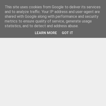
This site uses cookies from Google to deliver its services
and to analyze traffic. Your IP address and user-agent are
shared with Google along with performance and security
metrics to ensure quality of service, generate usage
statistics, and to detect and address abuse.
LEARN MORE
GOT IT