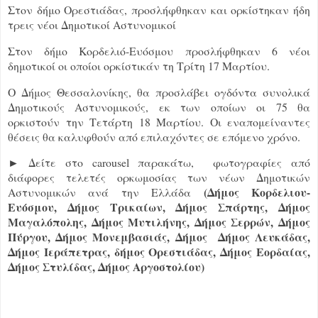
Στον δήμο Ορεστιάδας, προσλήφθηκαν και ορκίστηκαν ήδη
τρεις νέοι Δημοτικοί Αστυνομικοί
Στον δήμο Κορδελιό-Ευόσμου προσλήφθηκαν 6 νέοι
δημοτικοί οι οποίοι ορκίστικάν τη Τρίτη 17 Μαρτίου.
Ο Δήμος Θεσσαλονίκης, θα προσλάβει ογδόντα συνολικά
Δημοτικούς Αστυνομικούς, εκ των οποίων οι 75 θα
ορκιστούν την Τετάρτη 18 Μαρτίου. Οι εναπομείναντες
θέσεις θα καλυφθούν από επιλαχόντες σε επόμενο χρόνο.
► Δείτε στο carousel παρακάτω, φωτογραφίες από
διάφορες τελετές ορκωμοσίας των νέων Δημοτικών
(Δήμος Κορδελιου-
Αστυνομικών ανά την Ελλάδα
Ευόσμου, Δήμος Τρικαίων, Δήμος Σπάρτης, Δήμος
Μαγαλόπολης, Δήμος Μυτιλήνης, Δήμος Σερρών, Δήμος
Πύργου, Δήμος Μονεμβασιάς, Δήμος Δήμος Λευκάδας,
Δήμος Ιεράπετρας, δήμος Ορεστιάδας, Δήμος Εορδαίας,
Δήμος Στυλίδας, Δήμος Αργοστολίου)