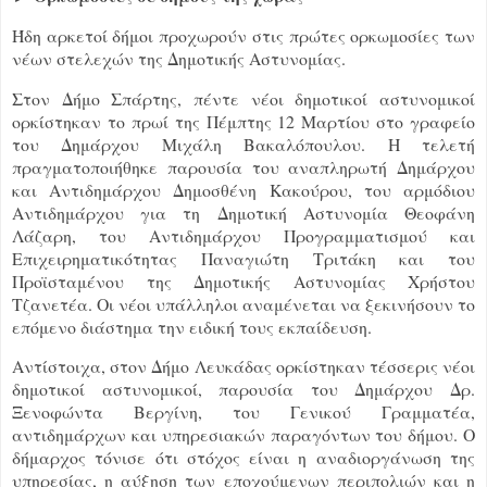
Ήδη αρκετοί δήμοι προχωρούν στις πρώτες ορκωμοσίες των
νέων στελεχών της Δημοτικής Αστυνομίας.
Στον Δήμο Σπάρτης, πέντε νέοι δημοτικοί αστυνομικοί
ορκίστηκαν το πρωί της Πέμπτης 12 Μαρτίου στο γραφείο
του Δημάρχου Μιχάλη Βακαλόπουλου. Η τελετή
πραγματοποιήθηκε παρουσία του αναπληρωτή Δημάρχου
και Αντιδημάρχου Δημοσθένη Κακούρου, του αρμόδιου
Αντιδημάρχου για τη Δημοτική Αστυνομία Θεοφάνη
Λάζαρη, του Αντιδημάρχου Προγραμματισμού και
Επιχειρηματικότητας Παναγιώτη Τριτάκη και του
Προϊσταμένου της Δημοτικής Αστυνομίας Χρήστου
Τζανετέα. Οι νέοι υπάλληλοι αναμένεται να ξεκινήσουν το
επόμενο διάστημα την ειδική τους εκπαίδευση.
Αντίστοιχα, στον Δήμο Λευκάδας ορκίστηκαν τέσσερις νέοι
δημοτικοί αστυνομικοί, παρουσία του Δημάρχου Δρ.
Ξενοφώντα Βεργίνη, του Γενικού Γραμματέα,
αντιδημάρχων και υπηρεσιακών παραγόντων του δήμου. Ο
δήμαρχος τόνισε ότι στόχος είναι η αναδιοργάνωση της
υπηρεσίας, η αύξηση των εποχούμενων περιπολιών και η