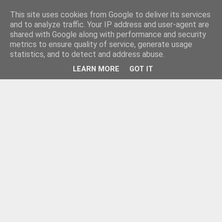
This site uses cookies from Google to deliver its services
and to analyze traffic. Your IP address and user-agent are
shared with Google along with performance and security
metrics to ensure quality of service, generate usage
statistics, and to detect and address abuse.
LEARN MORE
GOT IT