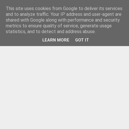
This site uses cookies from Google to deliver its services
and to analyze traffic. Your IP address and user-agent are
shared with Google along with performance and security
metrics to ensure quality of service, generate usage
statistics, and to detect and address abuse.
LEARN MORE
GOT IT